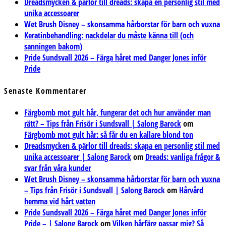
Dreadsmycken & pärlor till dreads: skapa en personlig stil med
unika accessoarer
Wet Brush Disney – skonsamma hårborstar för barn och vuxna
Keratinbehandling: nackdelar du måste känna till (och
sanningen bakom)
Pride Sundsvall 2026 – Färga håret med Danger Jones inför
Pride
Senaste Kommentarer
Färgbomb mot gult hår, fungerar det och hur använder man
rätt? – Tips från Frisör i Sundsvall | Salong Barock
om
Färgbomb mot gult hår: så får du en kallare blond ton
Dreadsmycken & pärlor till dreads: skapa en personlig stil med
unika accessoarer | Salong Barock
om
Dreads: vanliga frågor &
svar från våra kunder
Wet Brush Disney – skonsamma hårborstar för barn och vuxna
– Tips från Frisör i Sundsvall | Salong Barock
om
Hårvård
hemma vid hårt vatten
Pride Sundsvall 2026 – Färga håret med Danger Jones inför
Pride – | Salong Barock
om
Vilken hårfärg passar mig? Så