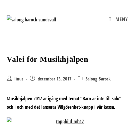
Hoppa
till
innehållet
MENY
Valei för Musikhjälpen
Inläggsförfattare:
Inlägget
Inläggskategori:
linus
december 13, 2017
Salong Barock
publicerat:
Musikhjälpen 2017 är igång med temat ”Barn är inte till salu”
och i och med det lanseras Välgörenhet-knapp i vår kassa.