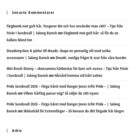
Senaste Kommentarer
Färgbomb mot gult hår, fungerar det och hur använder man rätt? – Tips från
Frisör i Sundsvall | Salong Barock
om
Färgbomb mot gult hår: så får du en
kallare blond ton
Dreadsmycken & pärlor till dreads: skapa en personlig stil med unika
accessoarer | Salong Barock
om
Dreads: vanliga frågor & svar från våra kunder
Wet Brush Disney – skonsamma hårborstar för barn och vuxna – Tips från Frisör
i Sundsvall | Salong Barock
om
Hårvård hemma vid hårt vatten
Pride Sundsvall 2026 – Färga håret med Danger Jones inför Pride – | Salong
Barock
om
Vilken hårfärg passar mig? Så väljer du rätt nyans
Pride Sundsvall 2026 – Färga håret med Danger Jones inför Pride – | Salong
Barock
om
Skötselråd för Extremfärger – Så bevarar du ditt färgade hår längre
Arkiv