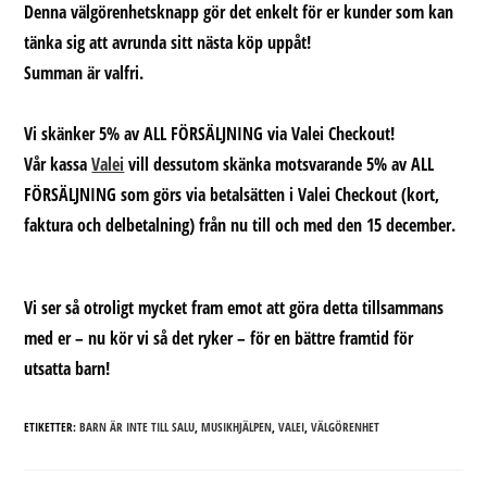
Denna välgörenhetsknapp gör det enkelt för er kunder som kan
tänka sig att avrunda sitt nästa köp uppåt!
Summan är valfri.
Vi skänker 5% av ALL FÖRSÄLJNING via Valei Checkout!
Vår kassa
Valei
vill dessutom skänka motsvarande
5% av ALL
FÖRSÄLJNING
som görs via betalsätten i Valei Checkout (kort,
faktura och delbetalning) från nu till och med den 15 december.
Vi ser så otroligt mycket fram emot att göra detta tillsammans
med er – nu kör vi så det ryker – för en bättre framtid för
utsatta barn!
ETIKETTER:
BARN ÄR INTE TILL SALU
,
MUSIKHJÄLPEN
,
VALEI
,
VÄLGÖRENHET