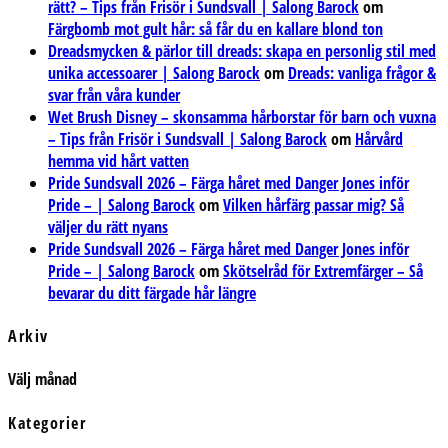
rätt? – Tips från Frisör i Sundsvall | Salong Barock
om
Färgbomb mot gult hår: så får du en kallare blond ton
Dreadsmycken & pärlor till dreads: skapa en personlig stil med
unika accessoarer | Salong Barock
om
Dreads: vanliga frågor &
svar från våra kunder
Wet Brush Disney – skonsamma hårborstar för barn och vuxna
– Tips från Frisör i Sundsvall | Salong Barock
om
Hårvård
hemma vid hårt vatten
Pride Sundsvall 2026 – Färga håret med Danger Jones inför
Pride – | Salong Barock
om
Vilken hårfärg passar mig? Så
väljer du rätt nyans
Pride Sundsvall 2026 – Färga håret med Danger Jones inför
Pride – | Salong Barock
om
Skötselråd för Extremfärger – Så
bevarar du ditt färgade hår längre
Arkiv
Arkiv
Välj månad
Kategorier