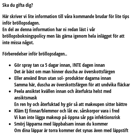
Ska du gifta dig?
Här skriver vi lite information till våra kommande brudar för lite tips
inför bröllopsdagen.
En del av denna information har ni redan läst i vår
bröllopsbokningspolicy men läs gärna igenom hela inlägget för att
inte missa något.
Förberedelser inför bröllopsdagen..
Gör spray tan ca 5 dagar innan, INTE dagen innan
Det är bäst om man hinner duscha av överskottsfärgen
Eller använd Brun utan sol- produkter dagarna innan
Samma här, duscha av överskottsfärgen för att undvika fläckar
Peela ansiktet kvällen innan och återfukta helst med
ansiktsmask
En ren hy och återfuktad hy gör så att makeupen sitter bättre
Kläm EJ finnar/blemmor och låt ev. sårskorpor vara i fred
Vi kan inte lägga makeup på öppna sår pga infektionsrisk
Smörj läpparna med läppbalsam innan du kommer
Om dina läppar är torra kommer det synas även med läppstift