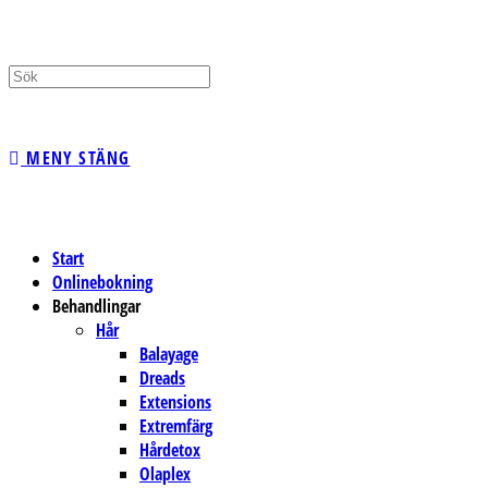
PÅ/AV
MENY
STÄNG
WEBBPLATSSÖKNING
Start
Onlinebokning
Behandlingar
Hår
Balayage
Dreads
Extensions
Extremfärg
Hårdetox
Olaplex