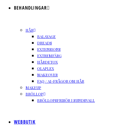
BEHANDLINGAR
HÅR
BALAYAGE
DREADS
EXTENSIONS
EXTREMFÄRG
HÅRDETOX
OLAPLEX
MAKEOVER
FAQ / AI-FRÅGOR OM HÅR
MAKEUP
BRÖLLOP
BRÖLLOPSFRISÖR I SUNDSVALL
WEBBUTIK