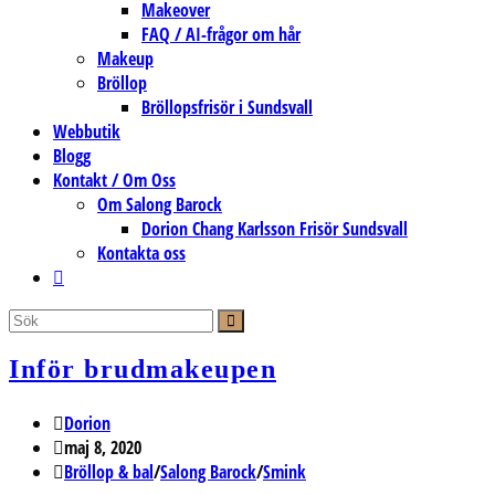
Makeover
FAQ / AI-frågor om hår
Makeup
Bröllop
Bröllopsfrisör i Sundsvall
Webbutik
Blogg
Kontakt / Om Oss
Om Salong Barock
Dorion Chang Karlsson Frisör Sundsvall
Kontakta oss
Slå
på/av
webbplatssökning
Inför brudmakeupen
Inläggsförfattare:
Dorion
Inlägget
maj 8, 2020
publicerat:
Inläggskategori:
Bröllop & bal
/
Salong Barock
/
Smink