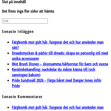
Slut på innehåll
Det finns inga fler sidor att hämta
Senaste Inläggen
Färgbomb mot gult hår, fungerar det och hur använder man
rätt?
Dreadsmycken & pärlor till dreads: skapa en personlig stil med
unika accessoarer
Wet Brush Disney – skonsamma hårborstar för barn och vuxna
Keratinbehandling: nackdelar du måste känna till (och
sanningen bakom)
Pride Sundsvall 2026 – Färga håret med Danger Jones inför
Pride
Senaste Kommentarer
Färgbomb mot gult hår, fungerar det och hur använder man