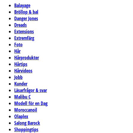
Balayage
Bröllop & bal
Danger Jones
Dreads
Extensions
Extremfärg
Foto
Hår
Hårprodukter
Hårtips
Hårvideos
Jobb
Kunder
Läsarfrågor & svar
Malibu C
Modell för en Dag
Moroccanoil
Olaplex
Salong Barock
Shoppingtips