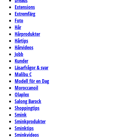
Dreads
Extensions
Extremfärg
Foto
Hår
Hårprodukter
Hårtips
Hårvideos
Jobb
Kunder
Läsarfrågor & svar
Malibu C
Modell för en Dag
Moroccanoil
Olaplex
Salong Barock
Shoppingtips
Smink
Sminkprodukter
Sminktips
Sminkvideos