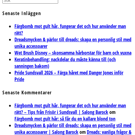
Senaste Inläggen
Färgbomb mot gult hår, fungerar det och hur använder man
rätt?
Dreadsmycken & pärlor till dreads: skapa en personlig stil med
unika accessoarer
Wet Brush Disney – skonsamma hårborstar för barn och vuxna
Keratinbehandling: nackdelar du måste känna till (och
sanningen bakom)
Pride Sundsvall 2026 – Färga håret med Danger Jones inför
Pride
Senaste Kommentarer
Färgbomb mot gult hår, fungerar det och hur använder man
rätt? – Tips från Frisör i Sundsvall | Salong Barock
om
Färgbomb mot gult hår: så får du en kallare blond ton
Dreadsmycken & pärlor till dreads: skapa en personlig stil med
unika accessoarer | Salong Barock
om
Dreads: vanliga frågor &