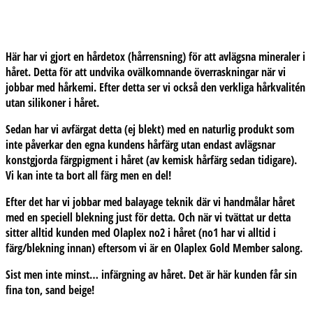
Här har vi gjort en hårdetox (hårrensning) för att avlägsna mineraler i
håret. Detta för att undvika ovälkomnande överraskningar när vi
jobbar med hårkemi. Efter detta ser vi också den verkliga hårkvalitén
utan silikoner i håret.
Sedan har vi avfärgat detta (ej blekt) med en naturlig produkt som
inte påverkar den egna kundens hårfärg utan endast avlägsnar
konstgjorda färgpigment i håret (av kemisk hårfärg sedan tidigare).
Vi kan inte ta bort all färg men en del!
Efter det har vi jobbar med balayage teknik där vi handmålar håret
med en speciell blekning just för detta. Och när vi tvättat ur detta
sitter alltid kunden med Olaplex no2 i håret (no1 har vi alltid i
färg/blekning innan) eftersom vi är en Olaplex Gold Member salong.
Sist men inte minst… infärgning av håret. Det är här kunden får sin
fina ton, sand beige!