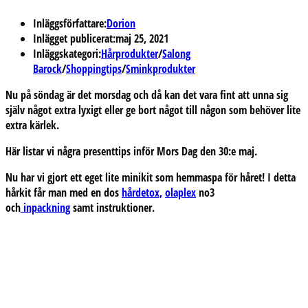
Inläggsförfattare:
Dorion
Inlägget publicerat:
maj 25, 2021
Inläggskategori:
Hårprodukter
/
Salong
Barock
/
Shoppingtips
/
Sminkprodukter
Nu på söndag är det morsdag och då kan det vara fint att unna sig
själv något extra lyxigt eller ge bort något till någon som behöver lite
extra kärlek.
Här listar vi några presenttips inför Mors Dag den 30:e maj.
Nu har vi gjort ett eget lite minikit som hemmaspa för håret! I detta
hårkit får man med en dos
hårdetox,
olaplex
no3
och
inpackning
samt instruktioner.