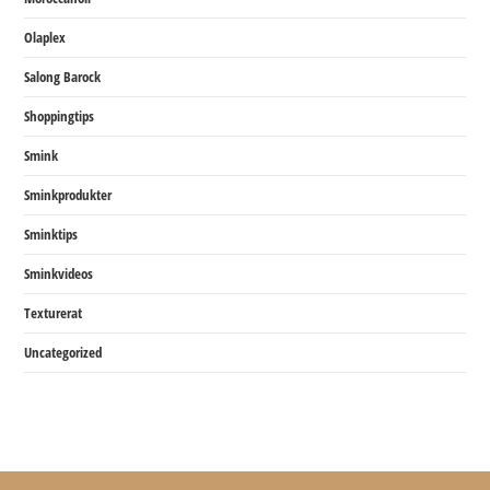
Olaplex
Salong Barock
Shoppingtips
Smink
Sminkprodukter
Sminktips
Sminkvideos
Texturerat
Uncategorized