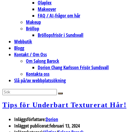
Olaplex
Makeover
FAQ / AI-frågor om hår
Makeup
Bröllop
Bröllopsfrisör i Sundsvall
Webbutik
Blogg
Kontakt / Om Oss
Om Salong Barock
Dorion Chang Karlsson Frisör Sundsvall
Kontakta oss
Slå på/av webbplatssökning
Tips för Underbart Texturerat Hår!
Inläggsförfattare:
Dorion
Inlägget publicerat:
februari 13, 2024