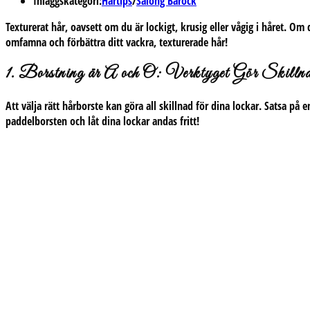
Inläggskategori:
Hårtips
/
Salong Barock
Texturerat hår, oavsett om du är lockigt, krusig eller vågig i håret. Om
omfamna och förbättra ditt vackra, texturerade hår!
1. Borstning är A och O: Verktyget Gör Skilln
Att välja rätt hårborste kan göra all skillnad för dina lockar. Satsa på 
paddelborsten och låt dina lockar andas fritt!