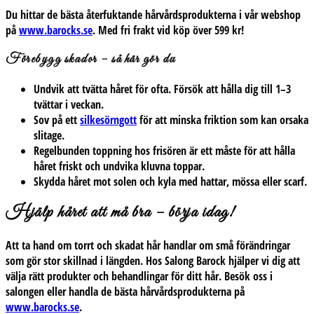
Du hittar de bästa återfuktande hårvårdsprodukterna i vår webshop
på
www.barocks.se
. Med fri frakt vid köp över 599 kr!
Förebygg skador – så här gör du
Undvik att tvätta håret för ofta. Försök att hålla dig till 1–3
tvättar i veckan.
Sov på ett
silkesörngott
för att minska friktion som kan orsaka
slitage.
Regelbunden toppning hos frisören är ett måste för att hålla
håret friskt och undvika kluvna toppar.
Skydda håret mot solen och kyla med hattar, mössa eller scarf.
Hjälp håret att må bra – börja idag!
Att ta hand om torrt och skadat hår handlar om små förändringar
som gör stor skillnad i längden. Hos Salong Barock hjälper vi dig att
välja rätt produkter och behandlingar för ditt hår. Besök oss i
salongen eller handla de bästa hårvårdsprodukterna på
www.barocks.se
.