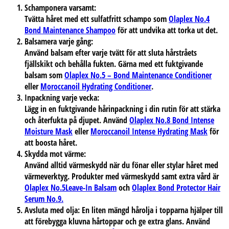
Schamponera varsamt:
Tvätta håret med ett sulfatfritt schampo som
Olaplex No.4
Bond Maintenance Shampoo
för att undvika att torka ut det.
Balsamera varje gång:
Använd balsam efter varje tvätt för att sluta hårstråets
fjällskikt och behålla fukten. Gärna med ett fuktgivande
balsam som
Olaplex No.5 – Bond Maintenance Conditioner
eller
Moroccanoil Hydrating Conditioner
.
Inpackning varje vecka:
Lägg in en fuktgivande hårinpackning i din rutin för att stärka
och återfukta på djupet. Använd
Olaplex No.8 Bond Intense
Moisture Mask
eller
Moroccanoil Intense Hydrating Mask
för
att boosta håret.
Skydda mot värme:
Använd alltid värmeskydd när du fönar eller stylar håret med
värmeverktyg. Produkter med värmeskydd samt extra vård är
Olaplex No.5Leave-In Balsam
och
Olaplex Bond Protector Hair
Serum No.9.
Avsluta med olja:
En liten mängd hårolja i topparna hjälper till
att förebygga kluvna hårtoppar och ge extra glans. Använd