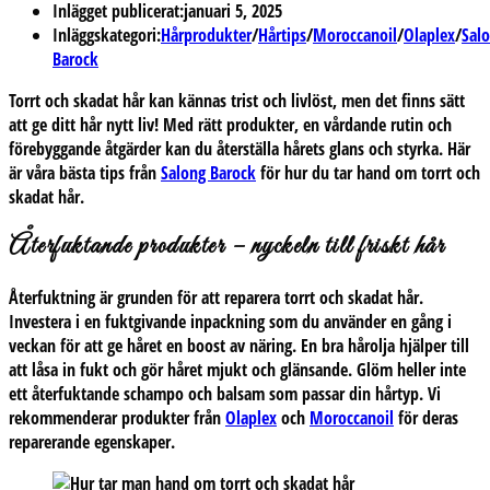
Inlägget publicerat:
januari 5, 2025
Inläggskategori:
Hårprodukter
/
Hårtips
/
Moroccanoil
/
Olaplex
/
Sal
Barock
Torrt och skadat hår kan kännas trist och livlöst, men det finns sätt
att ge ditt hår nytt liv! Med rätt produkter, en vårdande rutin och
förebyggande åtgärder kan du återställa hårets glans och styrka.
Här
är våra bästa tips från
Salong Barock
för hur du tar hand om torrt och
skadat hår.
Återfuktande produkter – nyckeln till friskt hår
Återfuktning är grunden för att reparera torrt och skadat hår.
Investera i en fuktgivande inpackning som du använder en gång i
veckan för att ge håret en boost av näring. En bra hårolja hjälper till
att låsa in fukt och gör håret mjukt och glänsande. Glöm heller inte
ett återfuktande schampo och balsam som passar din hårtyp. Vi
rekommenderar produkter från
Olaplex
och
Moroccanoil
för deras
reparerande egenskaper.