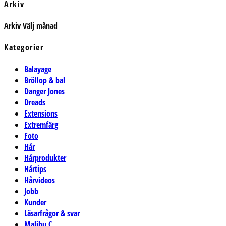
Arkiv
Arkiv
Välj månad
Kategorier
Balayage
Bröllop & bal
Danger Jones
Dreads
Extensions
Extremfärg
Foto
Hår
Hårprodukter
Hårtips
Hårvideos
Jobb
Kunder
Läsarfrågor & svar
Malibu C