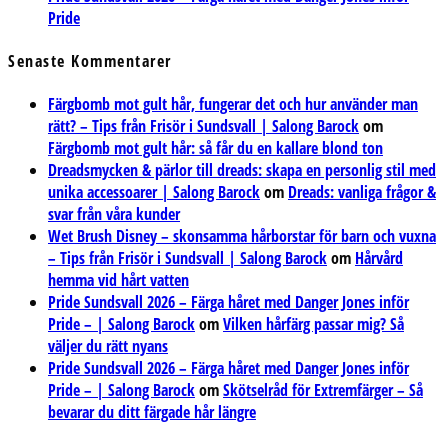
Pride
Senaste Kommentarer
Färgbomb mot gult hår, fungerar det och hur använder man
rätt? – Tips från Frisör i Sundsvall | Salong Barock
om
Färgbomb mot gult hår: så får du en kallare blond ton
Dreadsmycken & pärlor till dreads: skapa en personlig stil med
unika accessoarer | Salong Barock
om
Dreads: vanliga frågor &
svar från våra kunder
Wet Brush Disney – skonsamma hårborstar för barn och vuxna
– Tips från Frisör i Sundsvall | Salong Barock
om
Hårvård
hemma vid hårt vatten
Pride Sundsvall 2026 – Färga håret med Danger Jones inför
Pride – | Salong Barock
om
Vilken hårfärg passar mig? Så
väljer du rätt nyans
Pride Sundsvall 2026 – Färga håret med Danger Jones inför
Pride – | Salong Barock
om
Skötselråd för Extremfärger – Så
bevarar du ditt färgade hår längre