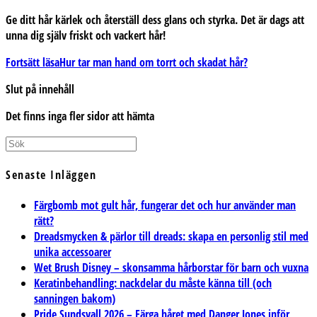
Ge ditt hår kärlek och återställ dess glans och styrka.
Det är dags att
unna dig själv friskt och vackert hår!
Fortsätt läsa
Hur tar man hand om torrt och skadat hår?
Slut på innehåll
Det finns inga fler sidor att hämta
Senaste Inläggen
Färgbomb mot gult hår, fungerar det och hur använder man
rätt?
Dreadsmycken & pärlor till dreads: skapa en personlig stil med
unika accessoarer
Wet Brush Disney – skonsamma hårborstar för barn och vuxna
Keratinbehandling: nackdelar du måste känna till (och
sanningen bakom)
Pride Sundsvall 2026 – Färga håret med Danger Jones inför