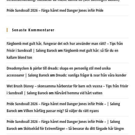
Pride Sundsvall 2026 – Färga håret med Danger Jones inför Pride
Senaste Kommentarer
Färgbomb mot gult hår, fungerar det och hur använder man rätt? – Tips från
Frisör i Sundsvall | Salong Barock
om
Färgbomb mot gult hår: så får du en
kallare blond ton
Dreadsmycken & pärlor till dreads: skapa en personlig stil med unika
accessoarer | Salong Barock
om
Dreads: vanliga frågor & svar från våra kunder
Wet Brush Disney – skonsamma hårborstar för barn och vuxna – Tips från Frisör
i Sundsvall | Salong Barock
om
Hårvård hemma vid hårt vatten
Pride Sundsvall 2026 – Färga håret med Danger Jones inför Pride – | Salong
Barock
om
Vilken hårfärg passar mig? Så väljer du rätt nyans
Pride Sundsvall 2026 – Färga håret med Danger Jones inför Pride – | Salong
Barock
om
Skötselråd för Extremfärger – Så bevarar du ditt färgade hår längre