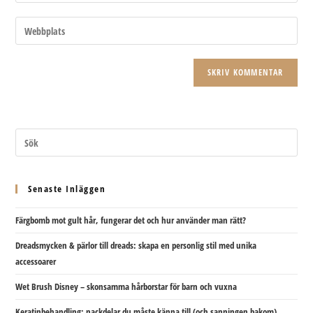
din
användarnamn
e-
Ange
för
postadress
URL
att
för
till
kommentera
att
din
kommentera
webbplats
(valfritt)
Senaste Inläggen
Färgbomb mot gult hår, fungerar det och hur använder man rätt?
Dreadsmycken & pärlor till dreads: skapa en personlig stil med unika
accessoarer
Wet Brush Disney – skonsamma hårborstar för barn och vuxna
Keratinbehandling: nackdelar du måste känna till (och sanningen bakom)