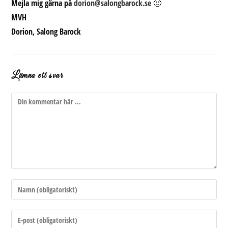
Mejla mig gärna på
dorion@salongbarock.se
🙂
MVH
Dorion, Salong Barock
Lämna ett svar
Kommentar
Ange
ditt
namn
Ange
eller