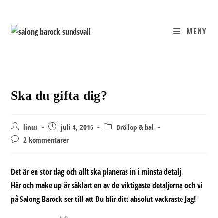
Hoppa
till
innehållet
MENY
Ska du gifta dig?
Inläggsförfattare:
Inlägget
Inläggskategori:
linus
juli 4, 2016
Bröllop & bal
publicerat:
Kommentarer
2 kommentarer
på
inlägget:
Det är en stor dag och allt ska planeras in i minsta detalj.
Hår och make up är såklart en av de viktigaste detaljerna och vi
på Salong Barock ser till att Du blir ditt absolut vackraste Jag!