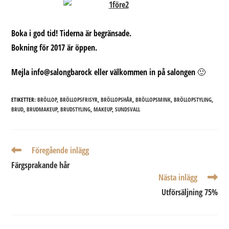
Boka i god tid! Tiderna är begränsade.
Bokning för 2017 är öppen.
Mejla info@salongbarock eller välkommen in på salongen 🙂
ETIKETTER:
BRÖLLOP
,
BRÖLLOPSFRISYR
,
BRÖLLOPSHÅR
,
BRÖLLOPSMINK
,
BRÖLLOPSTYLING
,
BRUD
,
BRUDMAKEUP
,
BRUDSTYLING
,
MAKEUP
,
SUNDSVALL
Läs
Föregående inlägg
fler
Färgsprakande hår
artiklar
Nästa inlägg
Utförsäljning 75%