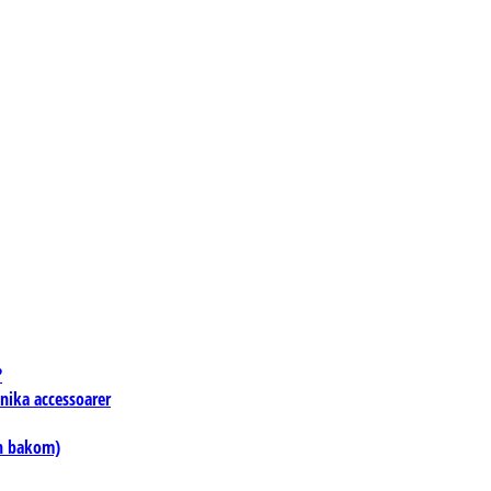
?
unika accessoarer
en bakom)