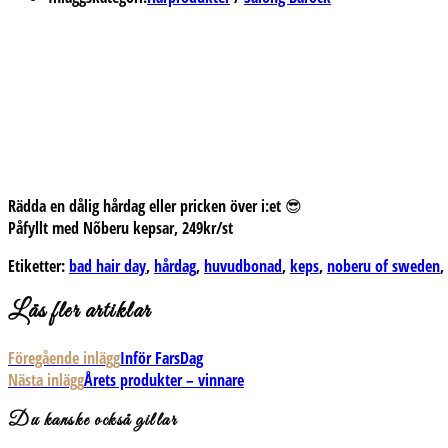
Rädda en dålig hårdag eller pricken över i:et 😎
Påfyllt med Nõberu kepsar, 249kr/st
Etiketter:
bad hair day
,
hårdag
,
huvudbonad
,
keps
,
noberu of sweden
,
Läs fler artiklar
Föregående inlägg
Inför FarsDag
Nästa inlägg
Årets produkter – vinnare
Du kanske också gillar