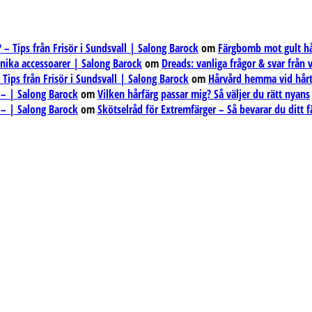
– Tips från Frisör i Sundsvall | Salong Barock
om
Färgbomb mot gult hår
unika accessoarer | Salong Barock
om
Dreads: vanliga frågor & svar från
ips från Frisör i Sundsvall | Salong Barock
om
Hårvård hemma vid hårt
 – | Salong Barock
om
Vilken hårfärg passar mig? Så väljer du rätt nyans
 – | Salong Barock
om
Skötselråd för Extremfärger – Så bevarar du ditt f