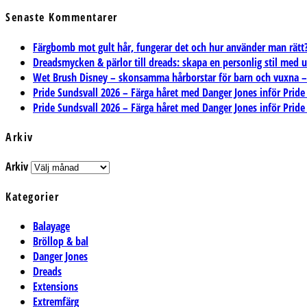
Senaste Kommentarer
Färgbomb mot gult hår, fungerar det och hur använder man rätt? 
Dreadsmycken & pärlor till dreads: skapa en personlig stil med 
Wet Brush Disney – skonsamma hårborstar för barn och vuxna – T
Pride Sundsvall 2026 – Färga håret med Danger Jones inför Pride
Pride Sundsvall 2026 – Färga håret med Danger Jones inför Pride
Arkiv
Arkiv
Kategorier
Balayage
Bröllop & bal
Danger Jones
Dreads
Extensions
Extremfärg