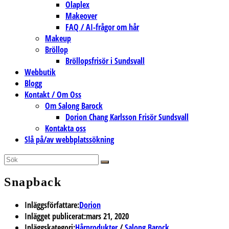
Olaplex
Makeover
FAQ / AI-frågor om hår
Makeup
Bröllop
Bröllopsfrisör i Sundsvall
Webbutik
Blogg
Kontakt / Om Oss
Om Salong Barock
Dorion Chang Karlsson Frisör Sundsvall
Kontakta oss
Slå på/av webbplatssökning
Snapback
Inläggsförfattare:
Dorion
Inlägget publicerat:
mars 21, 2020
Inläggskategori:
Hårprodukter
/
Salong Barock