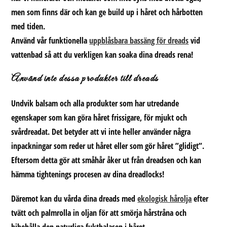
men som finns där och kan ge build up i håret och hårbotten
med tiden.
Använd vår funktionella
uppblåsbara bassäng för dreads
vid
vattenbad så att du verkligen kan soaka dina dreads rena!
Använd inte dessa produkter till dreads
Undvik balsam och alla produkter som har utredande
egenskaper som kan göra håret frissigare, för mjukt och
svårdreadat. Det betyder att vi inte heller använder några
inpackningar som reder ut håret eller som gör håret ”glidigt”.
Eftersom detta gör att småhår åker ut från dreadsen och kan
hämma tightenings procesen av dina dreadlocks!
Däremot kan du vårda dina dreads med
ekologisk hårolja
efter
tvätt och palmrolla in oljan för att smörja hårstråna och
bibehålla den naturliga fuktbalasen i håret.