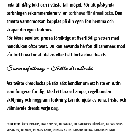
leda till dålig lukt och i värsta fall mögel. För att påskynda
torkningen rekommenderar vi en
torkhuva för dreadlocks
.
Den
smarta värmemössan kopplas på din egen fön hemma och
skapar din egen torkhuva.
För bästa resultat, pressa försiktigt ut överflödigt vatten med
handduken efter tvätt. Du kan använda hårfön tillsammans med
vår torkhuva för att delvis eller helt torka dina dreads.
Sammanfattning – Tvätta dreadlocks
Att tvätta dreadlocks på rätt sätt handlar om att hitta en rutin
som fungerar för dig. Med ett bra schampo, regelbunden
sköljning och noggrann torkning kan du njuta av rena, friska och
välmående dreads varje dag.
ETIKETTER:
ÄKTA DREADS
,
BAROCKS.SE
,
DREADLAB
,
DREADLOCKS HÅRVÅRD
,
DREADLOCKS
SCHAMPO
,
DREADS
,
DREADS AFRO
,
DREADS BUTIK
,
DREADS DETOX
,
DREADS FRISÖR
,