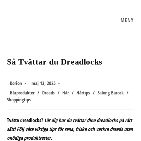
Hoppa
till
innehållet
MENY
Så Tvättar du Dreadlocks
Inläggsförfattare:
Inlägget
Dorion
maj 13, 2025
publicerat:
Inläggskategori:
Hårprodukter
/
Dreads
/
Hår
/
Hårtips
/
Salong Barock
/
Shoppingtips
Tvätta dreadlocks?
Lär dig hur du tvättar dina dreadlocks på rätt
sätt! Följ våra viktiga tips för rena, friska och vackra dreads utan
onödiga produktrester.