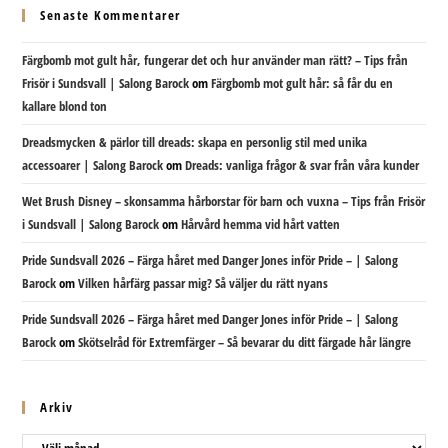
Senaste Kommentarer
Färgbomb mot gult hår, fungerar det och hur använder man rätt? – Tips från
Frisör i Sundsvall | Salong Barock
om
Färgbomb mot gult hår: så får du en
kallare blond ton
Dreadsmycken & pärlor till dreads: skapa en personlig stil med unika
accessoarer | Salong Barock
om
Dreads: vanliga frågor & svar från våra kunder
Wet Brush Disney – skonsamma hårborstar för barn och vuxna – Tips från Frisör
i Sundsvall | Salong Barock
om
Hårvård hemma vid hårt vatten
Pride Sundsvall 2026 – Färga håret med Danger Jones inför Pride – | Salong
Barock
om
Vilken hårfärg passar mig? Så väljer du rätt nyans
Pride Sundsvall 2026 – Färga håret med Danger Jones inför Pride – | Salong
Barock
om
Skötselråd för Extremfärger – Så bevarar du ditt färgade hår längre
Arkiv
Arkiv