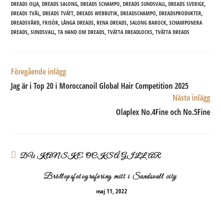
DREADS OLJA
,
DREADS SALONG
,
DREADS SCHAMPO
,
DREADS SUNDSVALL
,
DREADS SVERIGE
,
DREADS TVÅL
,
DREADS TVÄTT
,
DREADS WEBBUTIK
,
DREADSCHAMPO
,
DREADSPRODUKTER
,
DREADSVÅRD
,
FRISÖR
,
LÅNGA DREADS
,
RENA DREADS
,
SALONG BAROCK
,
SCHAMPONERA
DREADS
,
SUNDSVALL
,
TA HAND OM DREADS
,
TVÄTTA DREADLOCKS
,
TVÄTTA DREADS
Läs
Föregående inlägg
fler
Jag är i Top 20 i Moroccanoil Global Hair Competition 2025
artiklar
Nästa inlägg
Olaplex No.4Fine och No.5Fine
DU KANSKE OCKSÅ GILLAR
Bröllopsfotografering mitt i Sundsvall city
maj 11, 2022