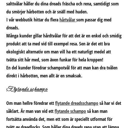
salttvålar håller du dina dreads fräscha och rena, samtidigt som
du smörjer hårbotten och är snäll med huden.
I vår webbutik hittar du flera
hårtvålar
som passar dig med
dreads.
Många kunder gillar hårdtvålar för att det är en enkel och smidig
produkt att ta med vid till exempel resa. Sen är det ett bra
ekologiskt alternativ om man vill ha ett naturligt medel att
tvätta sitt hår med, som även funkar för hela kroppen!
En del kunder föredrar schampotvål för att man kan dra tvålen
direkt i hårbotten, men allt är en smaksak.
Flytande schampo
Om man hellre föredrar ett
flytande dreadsschampo
så har vi det
såklart. Är man van vid ett
flytande schampo
så kan man
fortsätta använda det, men ett som är speciellt utformat för
tvätt av dreadlocks. Som håller dina dreads rena utan att lämna