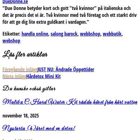
DueDonne.se
”Due Donne betyder kort och gott ”två kvinnor” på italienska och
det är precis det vi är. Två kvinnor med två företag och ett starkt driv
för att ge dig lite extra guldkant i vardagen.”
Etiketter:
handla online
,
salong barock
,
webbshop
,
webbutik
,
webshop
Läs fler artiklar
Föregående inlägg
JUST NU: Ändrade Öppettider
Nästa inlägg
Hårdetox Mini Kit
Du kanske också gillar
Malibu C Hard Water Kit rädda håret från hårt vatten
november 18, 2025
Nystarta (h)året med en detox!