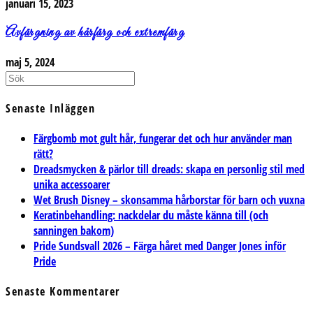
januari 15, 2023
Avfärgning av hårfärg och extremfärg
maj 5, 2024
Senaste Inläggen
Färgbomb mot gult hår, fungerar det och hur använder man
rätt?
Dreadsmycken & pärlor till dreads: skapa en personlig stil med
unika accessoarer
Wet Brush Disney – skonsamma hårborstar för barn och vuxna
Keratinbehandling: nackdelar du måste känna till (och
sanningen bakom)
Pride Sundsvall 2026 – Färga håret med Danger Jones inför
Pride
Senaste Kommentarer