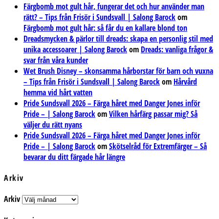
Färgbomb mot gult hår, fungerar det och hur använder man
rätt? – Tips från Frisör i Sundsvall | Salong Barock
om
Färgbomb mot gult hår: så får du en kallare blond ton
Dreadsmycken & pärlor till dreads: skapa en personlig stil med
unika accessoarer | Salong Barock
om
Dreads: vanliga frågor &
svar från våra kunder
Wet Brush Disney – skonsamma hårborstar för barn och vuxna
– Tips från Frisör i Sundsvall | Salong Barock
om
Hårvård
hemma vid hårt vatten
Pride Sundsvall 2026 – Färga håret med Danger Jones inför
Pride – | Salong Barock
om
Vilken hårfärg passar mig? Så
väljer du rätt nyans
Pride Sundsvall 2026 – Färga håret med Danger Jones inför
Pride – | Salong Barock
om
Skötselråd för Extremfärger – Så
bevarar du ditt färgade hår längre
Arkiv
Arkiv