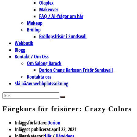
Olaplex
Makeover
FAQ / AI-frågor om hår
Makeup
Bröllop
Bröllopsfrisör i Sundsvall
Webbutik
Blogg
Kontakt / Om Oss
Om Salong Barock
Dorion Chang Karlsson Frisör Sundsvall
Kontakta oss
Slå på/av webbplatssökning
Färgkurs för frisörer: Crazy Colors
Inläggsförfattare:
Dorion
Inlägget publicerat:
april 22, 2021
Inläggskategori:
Hår
/
Hårvideos