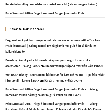
Keratinbehandling: nackdelar du måste känna till (och sanningen bakom)
Pride Sundsvall 2026 – Färga håret med Danger Jones inför Pride
Senaste Kommentarer
Färgbomb mot gult hår, fungerar det och hur använder man rätt? – Tips från
Frisör i Sundsvall | Salong Barock
om
Färgbomb mot gult hår: så får du en
kallare blond ton
Dreadsmycken & pärlor till dreads: skapa en personlig stil med unika
accessoarer | Salong Barock
om
Dreads: vanliga frågor & svar från våra kunder
Wet Brush Disney – skonsamma hårborstar för barn och vuxna – Tips från Frisör
i Sundsvall | Salong Barock
om
Hårvård hemma vid hårt vatten
Pride Sundsvall 2026 – Färga håret med Danger Jones inför Pride – | Salong
Barock
om
Vilken hårfärg passar mig? Så väljer du rätt nyans
Pride Sundsvall 2026 – Färga håret med Danger Jones inför Pride – | Salong
Barock
om
Skötselråd för Extremfärger – Så bevarar du ditt färgade hår längre