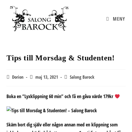
Hoppa
till
innehållet
MENY
Tips till Morsdag & Studenten!
Inläggsförfattare:
Inlägget
Inläggskategori:
Dorion
maj 13, 2021
Salong Barock
publicerat:
Boka en ”Lyxklippning 60 min” och få en gåva värde 179kr
Skäm bort dig själv eller någon annan med en klippning som