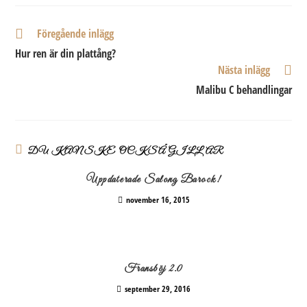
Läs
Föregående inlägg
fler
Hur ren är din plattång?
artiklar
Nästa inlägg
Malibu C behandlingar
DU KANSKE OCKSÅ GILLAR
Uppdaterade Salong Barock!
november 16, 2015
Fransböj 2.0
september 29, 2016