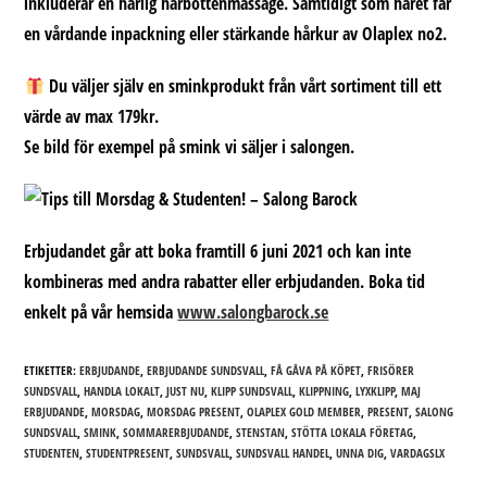
inkluderar en härlig hårbottenmassage. Samtidigt som håret får
en vårdande inpackning eller stärkande hårkur av Olaplex no2.
Du väljer själv en sminkprodukt från vårt sortiment till ett
värde av max 179kr.
Se bild för exempel på smink vi säljer i salongen.
Erbjudandet går att boka framtill 6 juni 2021 och kan inte
kombineras med andra rabatter eller erbjudanden. Boka tid
enkelt på vår hemsida
www.salongbarock.se
ETIKETTER:
ERBJUDANDE
,
ERBJUDANDE SUNDSVALL
,
FÅ GÅVA PÅ KÖPET
,
FRISÖRER
SUNDSVALL
,
HANDLA LOKALT
,
JUST NU
,
KLIPP SUNDSVALL
,
KLIPPNING
,
LYXKLIPP
,
MAJ
ERBJUDANDE
,
MORSDAG
,
MORSDAG PRESENT
,
OLAPLEX GOLD MEMBER
,
PRESENT
,
SALONG
SUNDSVALL
,
SMINK
,
SOMMARERBJUDANDE
,
STENSTAN
,
STÖTTA LOKALA FÖRETAG
,
STUDENTEN
,
STUDENTPRESENT
,
SUNDSVALL
,
SUNDSVALL HANDEL
,
UNNA DIG
,
VARDAGSLX