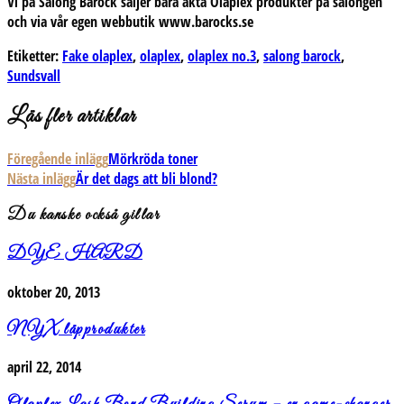
Vi på Salong Barock säljer bara äkta Olaplex produkter på salongen
och via vår egen webbutik www.barocks.se
Etiketter:
Fake olaplex
,
olaplex
,
olaplex no.3
,
salong barock
,
Sundsvall
Läs fler artiklar
Föregående inlägg
Mörkröda toner
Nästa inlägg
Är det dags att bli blond?
Du kanske också gillar
DYE HARD
oktober 20, 2013
NYX läpprodukter
april 22, 2014