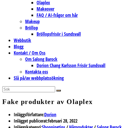
Olaplex
Makeover
FAQ / AI-frågor om hår
Makeup
Bröllop
Bröllopsfrisör i Sundsvall
Webbutik
Blogg
Kontakt / Om Oss
Om Salong Barock
Dorion Chang Karlsson Frisör Sundsvall
Kontakta oss
Slå på/av webbplatssökning
Fake produkter av Olaplex
Inläggsförfattare:
Dorion
Inlägget publicerat:
februari 28, 2022
Inläggskategori:
Shoppingtips
/
Hårprodukter
/
Salong Barock