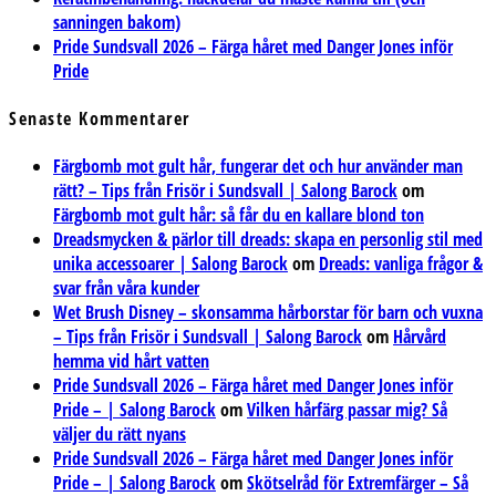
sanningen bakom)
Pride Sundsvall 2026 – Färga håret med Danger Jones inför
Pride
Senaste Kommentarer
Färgbomb mot gult hår, fungerar det och hur använder man
rätt? – Tips från Frisör i Sundsvall | Salong Barock
om
Färgbomb mot gult hår: så får du en kallare blond ton
Dreadsmycken & pärlor till dreads: skapa en personlig stil med
unika accessoarer | Salong Barock
om
Dreads: vanliga frågor &
svar från våra kunder
Wet Brush Disney – skonsamma hårborstar för barn och vuxna
– Tips från Frisör i Sundsvall | Salong Barock
om
Hårvård
hemma vid hårt vatten
Pride Sundsvall 2026 – Färga håret med Danger Jones inför
Pride – | Salong Barock
om
Vilken hårfärg passar mig? Så
väljer du rätt nyans
Pride Sundsvall 2026 – Färga håret med Danger Jones inför
Pride – | Salong Barock
om
Skötselråd för Extremfärger – Så