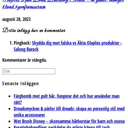
Olaplex Lash Bond Building Serum – en game-changer
bland ögonfransserum
augusti 28, 2023
Detta inlägg har en kommentar
Pingback:
Skydda dig mot falska vs Äkta Olaplex produkter -
Salong Barock
Kommentarer är stängda.
Senaste Inläggen
Färgbomb mot gult hår, fungerar det och hur använder man
rätt?
Dreadsmycken & pärlor till dreads: skapa en personlig stil med
unika accessoarer
Wet Brush Disney – skonsamma hårborstar för barn och vuxna
Keratinbehandling: nackdelar du måste känna till (och