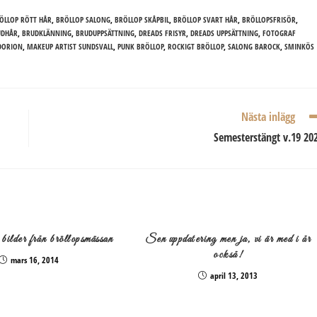
ÖLLOP RÖTT HÅR
,
BRÖLLOP SALONG
,
BRÖLLOP SKÅPBIL
,
BRÖLLOP SVART HÅR
,
BRÖLLOPSFRISÖR
,
UDHÅR
,
BRUDKLÄNNING
,
BRUDUPPSÄTTNING
,
DREADS FRISYR
,
DREADS UPPSÄTTNING
,
FOTOGRAF
DORION
,
MAKEUP ARTIST SUNDSVALL
,
PUNK BRÖLLOP
,
ROCKIGT BRÖLLOP
,
SALONG BAROCK
,
SMINKÖS
Nästa inlägg
Semesterstängt v.19 20
bilder från bröllopsmässan
Sen uppdatering men ja, vi är med i år
också!
mars 16, 2014
april 13, 2013