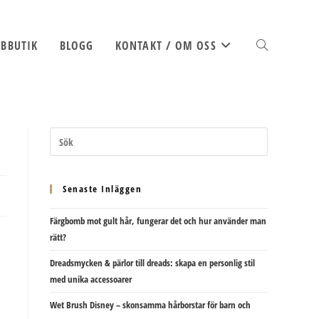
BBUTIK
BLOGG
KONTAKT / OM OSS
SLÅ
PÅ/AV
Senaste Inläggen
Färgbomb mot gult hår, fungerar det och hur använder man
WEBBPLATSSÖK
rätt?
Dreadsmycken & pärlor till dreads: skapa en personlig stil
med unika accessoarer
Wet Brush Disney – skonsamma hårborstar för barn och