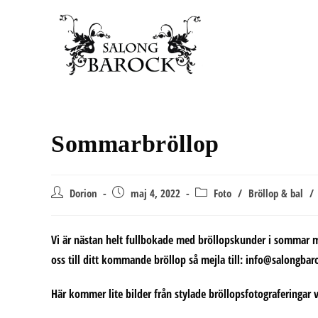
Hoppa
till
innehållet
Sommarbröllop
Inläggsförfattare:
Inlägget
Inläggskategori:
Dorion
maj 4, 2022
Foto
/
Bröllop & bal
/
publicerat:
Vi är nästan helt fullbokade med bröllopskunder i sommar m
oss till ditt kommande bröllop så mejla till: info@salongba
Här kommer lite bilder från stylade bröllopsfotograferingar vi