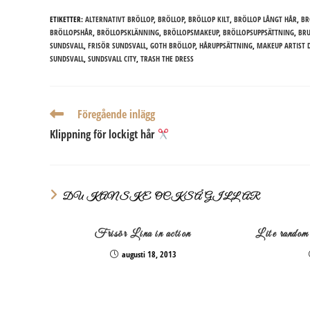
ETIKETTER:
ALTERNATIVT BRÖLLOP
,
BRÖLLOP
,
BRÖLLOP KILT
,
BRÖLLOP LÅNGT HÅR
,
BR
BRÖLLOPSHÅR
,
BRÖLLOPSKLÄNNING
,
BRÖLLOPSMAKEUP
,
BRÖLLOPSUPPSÄTTNING
,
BR
SUNDSVALL
,
FRISÖR SUNDSVALL
,
GOTH BRÖLLOP
,
HÅRUPPSÄTTNING
,
MAKEUP ARTIST 
SUNDSVALL
,
SUNDSVALL CITY
,
TRASH THE DRESS
Läs
Föregående inlägg
fler
Klippning för lockigt hår
artiklar
DU KANSKE OCKSÅ GILLAR
Frisör Lina in action
Lite random 
augusti 18, 2013