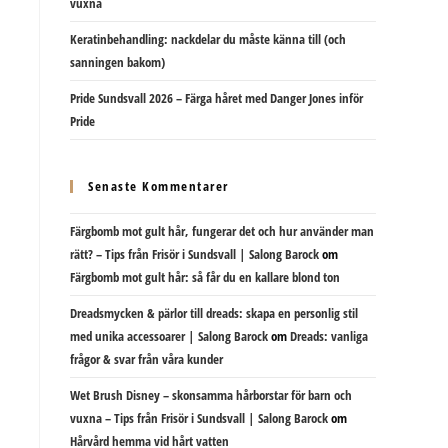
vuxna
Keratinbehandling: nackdelar du måste känna till (och
sanningen bakom)
Pride Sundsvall 2026 – Färga håret med Danger Jones inför
Pride
Senaste Kommentarer
Färgbomb mot gult hår, fungerar det och hur använder man
rätt? – Tips från Frisör i Sundsvall | Salong Barock
om
Färgbomb mot gult hår: så får du en kallare blond ton
Dreadsmycken & pärlor till dreads: skapa en personlig stil
med unika accessoarer | Salong Barock
om
Dreads: vanliga
frågor & svar från våra kunder
Wet Brush Disney – skonsamma hårborstar för barn och
vuxna – Tips från Frisör i Sundsvall | Salong Barock
om
Hårvård hemma vid hårt vatten