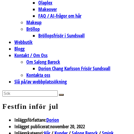
Olaplex
Makeover
FAQ / AI-frågor om hår
Makeup
Bröllop
Bröllopsfrisör i Sundsvall
Webbutik
Blogg
Kontakt / Om Oss
Om Salong Barock
Dorion Chang Karlsson Frisör Sundsvall
Kontakta oss
Slå på/av webbplatssökning
Festfin inför jul
Inläggsförfattare:
Dorion
Inlägget publicerat:
november 20, 2022
Inläggskategori:
Hår
/
Kunder
/
Salong Barock
/
Smink