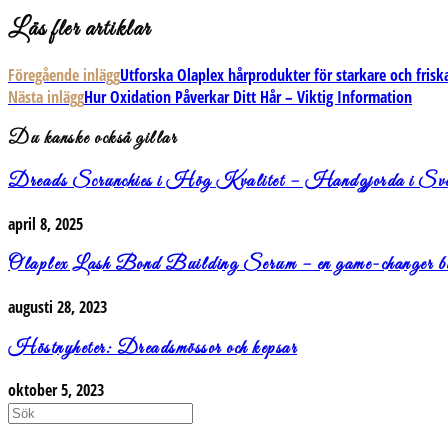
Läs fler artiklar
Föregående inlägg
Utforska Olaplex hårprodukter för starkare och frisk
Nästa inlägg
Hur Oxidation Påverkar Ditt Hår – Viktig Information
Du kanske också gillar
Dreads Scrunchies i Hög Kvalitet – Handgjorda i Sve
april 8, 2025
Olaplex Lash Bond Building Serum – en game-changer bl
augusti 28, 2023
Höstnyheter: Dreadsmössor och kepsar
oktober 5, 2023