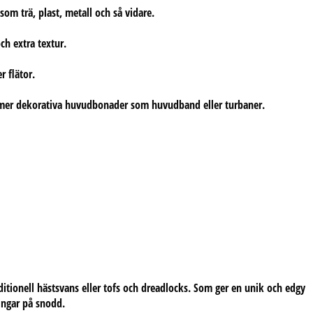
om trä, plast, metall och så vidare.
ch extra textur.
r flätor.
ill mer dekorativa huvudbonader som huvudband eller turbaner.
raditionell hästsvans eller tofs och dreadlocks. Som ger en unik och edgy
ningar på snodd.