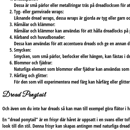
Dessa är små pärlor eller metallringar träs på dreadlocksen för a
Tyg- eller garnvirade wraps
:
Liknande dread wraps, dessa wraps är gjorda av tyg eller garn oc
Hårnålar och klämmor
:
Hårnålar och klämmor kan användas för att hålla dreadlocks på pla
Hårband och huvudbonader
:
Dessa kan användas för att accentuera dreads och ge en annan di
Smycken
:
Smycken, som små pärlor, berlocker eller hängen, kan fästas i drea
Blommor och fjädrar
:
Naturliga element som blommor eller fjädrar kan användas som de
Hårfärg och glitter
:
För den som vill experimentera med färg kan hårfärg eller glitter
Dread Ponytail
Och även om du inte har dreads så kan man till exempel göra flätor i 
En ”dread ponytail” är en frisyr där håret är uppsatt i en svans eller to
look till din stil. Denna frisyr kan skapas antingen med naturliga dread