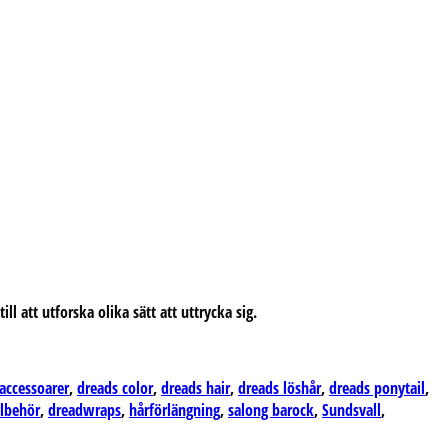
 att utforska olika sätt att uttrycka sig.
accessoarer
,
dreads color
,
dreads hair
,
dreads löshår
,
dreads ponytail
,
llbehör
,
dreadwraps
,
hårförlängning
,
salong barock
,
Sundsvall
,