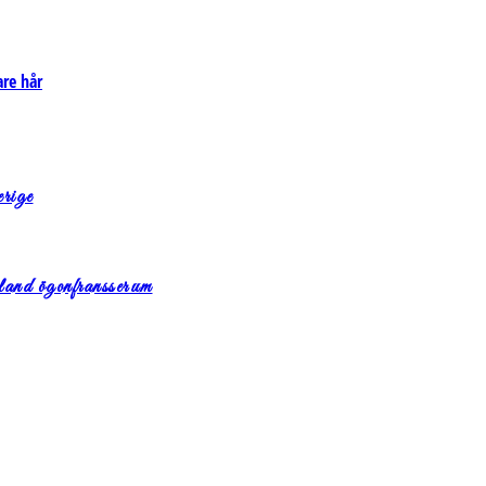
are hår
rige
and ögonfransserum