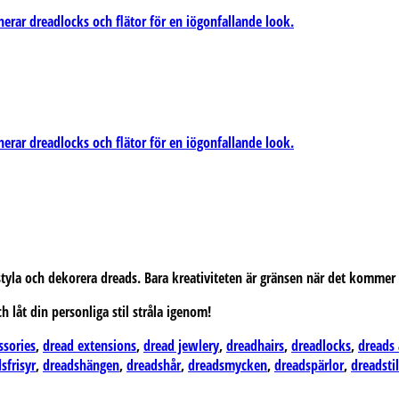
la och dekorera dreads. Bara kreativiteten är gränsen när det kommer till
h låt din personliga stil stråla igenom!
ssories
,
dread extensions
,
dread jewlery
,
dreadhairs
,
dreadlocks
,
dreads 
sfrisyr
,
dreadshängen
,
dreadshår
,
dreadsmycken
,
dreadspärlor
,
dreadsti