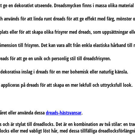
tt ge en dekorativt utseende. Dreadsmycken finns i massa olika material s
h används för att linda runt dreads för att ge effekt med färg, mönster o
ts eller för att skapa olika frisyrer med dreads, som uppsättningar elle
mension till frisyren. Det kan vara allt från enkla elastiska hårband t
ds för att ge en unik och personlig stil till dreadsfrisyren.
korativa inslag i dreads för en mer bohemisk eller naturlig känsla.
 appliceras på dreads för att skapa en mer lekfull och uttrycksfull look.
håret eller använda dessa
dreads-hästsvansar
.
fs och är stylat till dreadlocks. Det är en kombination av två stilar: en t
locks eller med vabligt löst hår, med dessa tillfälliga dreadlocksförläng