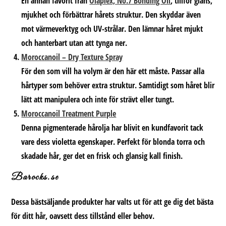
En annan favorit från
Olaplex, No.7 Bonding Oil
, tillför glans,
mjukhet och förbättrar hårets struktur. Den skyddar även
mot värmeverktyg och UV-strålar. Den lämnar håret mjukt
och hanterbart utan att tynga ner.
Moroccanoil – Dry Texture Spray
För den som vill ha volym är den här ett måste. Passar alla
hårtyper som behöver extra struktur. Samtidigt som håret blir
lätt att manipulera och inte för strävt eller tungt.
Moroccanoil Treatment Purple
Denna pigmenterade hårolja har blivit en kundfavorit tack
vare dess violetta egenskaper. Perfekt för blonda torra och
skadade hår, ger det en frisk och glansig kall finish.
Barocks.se
Dessa bästsäljande produkter har valts ut för att ge dig det bästa
för ditt hår, oavsett dess tillstånd eller behov.