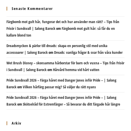
Senaste Kommentarer
Färgbomb mot gult hår, fungerar det och hur använder man rätt? – Tips från
Frisör i Sundsvall | Salong Barock
om
Färgbomb mot gult hår: så får du en
kallare blond ton
Dreadsmycken & pärlor till dreads: skapa en personlig stil med unika
accessoarer | Salong Barock
om
Dreads: vanliga frågor & svar från våra kunder
Wet Brush Disney – skonsamma hårborstar för barn och vuxna – Tips från Frisör
i Sundsvall | Salong Barock
om
Hårvård hemma vid hårt vatten
Pride Sundsvall 2026 – Färga håret med Danger Jones inför Pride – | Salong
Barock
om
Vilken hårfärg passar mig? Så väljer du rätt nyans
Pride Sundsvall 2026 – Färga håret med Danger Jones inför Pride – | Salong
Barock
om
Skötselråd för Extremfärger – Så bevarar du ditt färgade hår längre
Arkiv