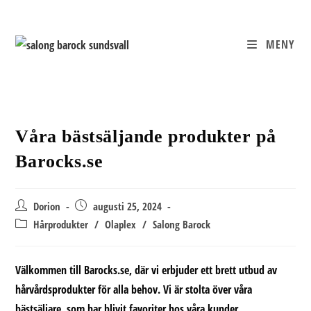
Hoppa
till
innehållet
MENY
Våra bästsäljande produkter på
Barocks.se
Inläggsförfattare:
Inlägget
Dorion
augusti 25, 2024
publicerat:
Inläggskategori:
Hårprodukter
/
Olaplex
/
Salong Barock
Välkommen till Barocks.se, där vi erbjuder ett brett utbud av
hårvårdsprodukter för alla behov. Vi är stolta över våra
bästsäljare, som har blivit favoriter hos våra kunder.