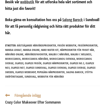
Besök vår
webbutik
för att utforska hela vårt sortiment och
hitta just din favorit!
Boka gärna en konsultation
hos oss på
Salong Barock
i Sundsvall
för att få personlig rådgivning och hitta rätt produkter för ditt
hår.
ETIKETTER:
BÄSTSÄLJANDE HÅRVÅRDSPRODUKTER
,
FRISÖR WEBBUTIK
,
FRISÖRPRODUKTER
,
HANDLA LOKALT
,
HANDLA ONLINE
,
HARD WATER KIT
,
HÅRPRODUKTER FÖR FRISKT HÅR
,
HÅRVÅRD ONLINE
,
HÅRVÅRDSFAVORITER
,
MALIBU C HÅRVÅRD
,
MALIBU C WELLNESS
,
MOROCCANOIL
,
MOROCCANOIL HÅRVÅRD
,
MOROCCANOIL SVENSKA
,
MOROCCANOIL
SVERIGE
,
OLAPLEX
,
OLAPLEX FRISÖR
,
OLAPLEX HÅRPRODUKTER
,
OLAPLEX NO.3
,
OLAPLEX
NO3
,
OLAPLEX NO7
,
OLAPLEX SUNDSVALL
,
OLAPLEX SVENSKA
,
OLAPLEX SVERIGE
,
OLAPLEX
SWEDEN
,
OLAPLEX WEBBSHOP
,
POPULÄRA HÅRPRODUKTER
,
SALONG BAROCK
,
STÖTTA
SMÅFÖRETAGARE
,
SUNDSVALL
,
WEBBUTIK FÖR HÅRVÅRD
Läs
Föregående inlägg
fler
Crazy Color Makeover Efter Sommaren
artiklar