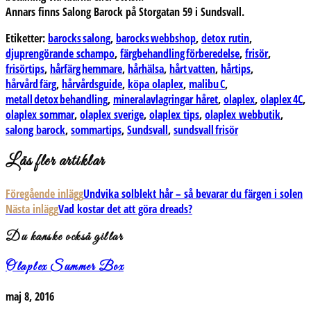
Annars finns Salong Barock på Storgatan 59 i Sundsvall.
Etiketter:
barocks salong
,
barocks webbshop
,
detox rutin
,
djuprengörande schampo
,
färgbehandling förberedelse
,
frisör
,
frisörtips
,
hårfärg hemmare
,
hårhälsa
,
hårt vatten
,
hårtips
,
hårvård färg
,
hårvårdsguide
,
köpa olaplex
,
malibu C
,
metall detox behandling
,
mineralavlagringar håret
,
olaplex
,
olaplex 4C
,
olaplex sommar
,
olaplex sverige
,
olaplex tips
,
olaplex webbutik
,
salong barock
,
sommartips
,
Sundsvall
,
sundsvall frisör
Läs fler artiklar
Föregående inlägg
Undvika solblekt hår – så bevarar du färgen i solen
Nästa inlägg
Vad kostar det att göra dreads?
Du kanske också gillar
Olaplex Summer Box
maj 8, 2016