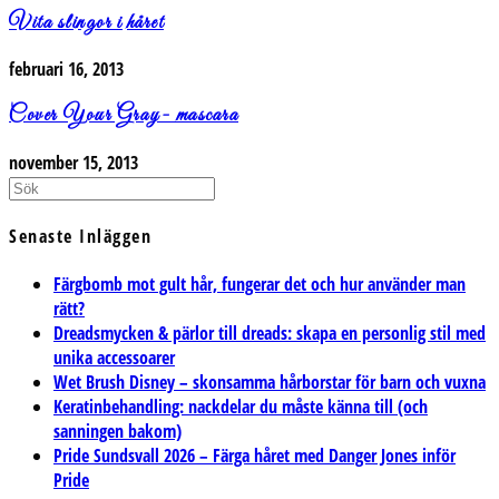
Vita slingor i håret
februari 16, 2013
Cover Your Gray- mascara
november 15, 2013
Senaste Inläggen
Färgbomb mot gult hår, fungerar det och hur använder man
rätt?
Dreadsmycken & pärlor till dreads: skapa en personlig stil med
unika accessoarer
Wet Brush Disney – skonsamma hårborstar för barn och vuxna
Keratinbehandling: nackdelar du måste känna till (och
sanningen bakom)
Pride Sundsvall 2026 – Färga håret med Danger Jones inför
Pride