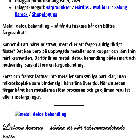
Inlägget publicerat:
augusti 5, 2025
Inläggskategori:
Hårprodukter
/
Hårtips
/
Malibu C
/
Salong
Barock
/
Shoppingtips
Metall detox behandling – så får du friskare hår och bättre
färgresultat
!
Känner du att håret är strävt, matt eller att färgen aldrig riktigt
fäster? Det kan bero på uppbyggda metaller som koppar och järn från
hårt kranvatten. Därför är en
metall detox behandling
både smart och
nödvändig, särskilt före en färgbehandling.
Först och främst fastnar inte metaller som synliga partiklar, utan
mikroskopiska som binder sig i hårstråna över tid. När du sedan
färgar håret kan metallerna störa processen och ge ojämna resultat
eller missfärgningar.
Detoxa hemma – sådan är vår rekommenderade
rutin