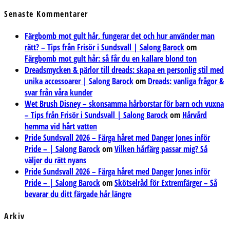
Senaste Kommentarer
Färgbomb mot gult hår, fungerar det och hur använder man
rätt? – Tips från Frisör i Sundsvall | Salong Barock
om
Färgbomb mot gult hår: så får du en kallare blond ton
Dreadsmycken & pärlor till dreads: skapa en personlig stil med
unika accessoarer | Salong Barock
om
Dreads: vanliga frågor &
svar från våra kunder
Wet Brush Disney – skonsamma hårborstar för barn och vuxna
– Tips från Frisör i Sundsvall | Salong Barock
om
Hårvård
hemma vid hårt vatten
Pride Sundsvall 2026 – Färga håret med Danger Jones inför
Pride – | Salong Barock
om
Vilken hårfärg passar mig? Så
väljer du rätt nyans
Pride Sundsvall 2026 – Färga håret med Danger Jones inför
Pride – | Salong Barock
om
Skötselråd för Extremfärger – Så
bevarar du ditt färgade hår längre
Arkiv