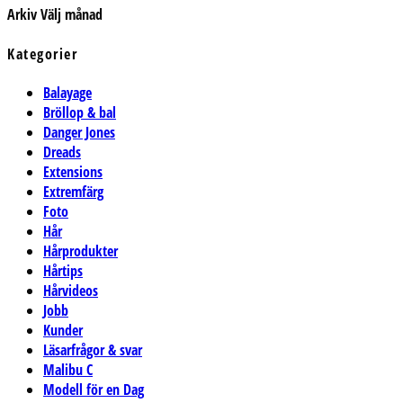
Arkiv
Välj månad
Kategorier
Balayage
Bröllop & bal
Danger Jones
Dreads
Extensions
Extremfärg
Foto
Hår
Hårprodukter
Hårtips
Hårvideos
Jobb
Kunder
Läsarfrågor & svar
Malibu C
Modell för en Dag