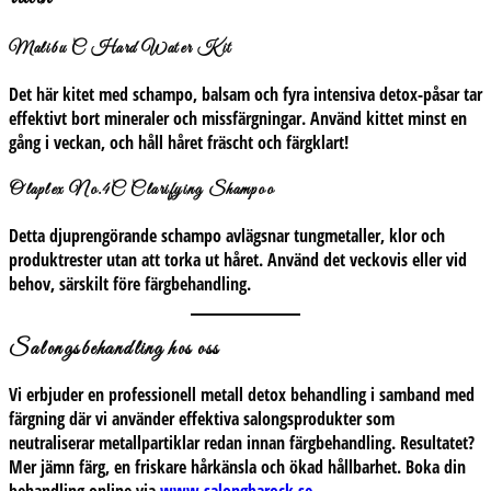
Malibu C Hard Water Kit
Det här kitet med schampo, balsam och fyra intensiva detox-påsar tar
effektivt bort mineraler och missfärgningar. Använd kittet minst en
gång i veckan, och håll håret fräscht och färgklart!
Olaplex No.4C Clarifying Shampoo
Detta djuprengörande schampo avlägsnar tungmetaller, klor och
produktrester utan att torka ut håret. Använd det veckovis eller vid
behov, särskilt före färgbehandling.
Salongsbehandling hos oss
Vi erbjuder en professionell metall detox behandling i samband med
färgning där vi använder effektiva salongsprodukter som
neutraliserar metallpartiklar redan innan färgbehandling. Resultatet?
Mer jämn färg, en friskare hårkänsla och ökad hållbarhet. Boka din