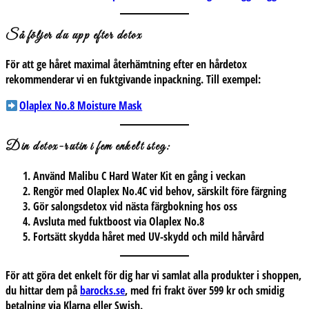
Så följer du upp efter detox
För att ge håret maximal återhämtning efter en hårdetox
rekommenderar vi en fuktgivande inpackning.
Till exempel:
Olaplex No.8 Moisture Mask
Din detox-rutin i fem enkelt steg:
Använd
Malibu C Hard Water Kit
en gång i veckan
Rengör med
Olaplex No.4C
vid behov, särskilt före färgning
Gör salongsdetox vid nästa färgbokning hos oss
Avsluta med fuktboost via
Olaplex No.8
Fortsätt skydda håret med UV-skydd och mild hårvård
För att göra det enkelt för dig har vi samlat alla produkter i shoppen,
du hittar dem på
barocks.se
, med fri frakt över 599 kr och smidig
betalning via Klarna eller Swish.