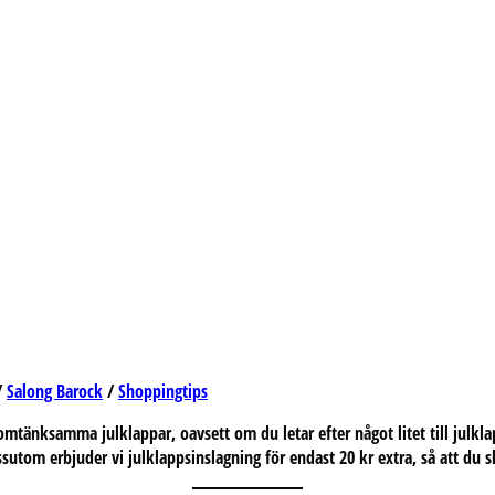
/
Salong Barock
/
Shoppingtips
omtänksamma julklappar, oavsett om du letar efter något litet till julkla
ssutom erbjuder vi julklappsinslagning för endast 20 kr extra, så att du s