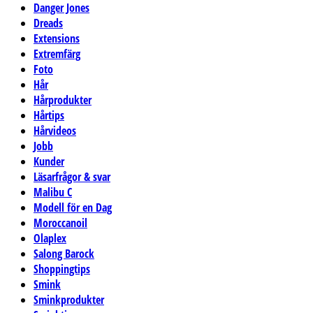
Danger Jones
Dreads
Extensions
Extremfärg
Foto
Hår
Hårprodukter
Hårtips
Hårvideos
Jobb
Kunder
Läsarfrågor & svar
Malibu C
Modell för en Dag
Moroccanoil
Olaplex
Salong Barock
Shoppingtips
Smink
Sminkprodukter