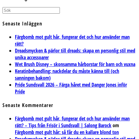
Senaste Inläggen
Färgbomb mot gult hår, fungerar det och hur använder man
rätt?
Dreadsmycken & pärlor till dreads: skapa en personlig stil med
unika accessoarer
Wet Brush Disney – skonsamma hårborstar för barn och vuxna
Keratinbehandling: nackdelar du måste känna till (och
sanningen bakom)
Pride Sundsvall 2026 – Färga håret med Danger Jones inför
Pride
Senaste Kommentarer
Färgbomb mot gult hår, fungerar det och hur använder man
rätt? – Tips från Frisör i Sundsvall | Salong Barock
om
Färgbomb mot gult hår: så får du en kallare blond ton
Dreadsmycken & pärlor till dreads: skapa en personlig stil med