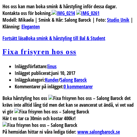
Hos oss kan man boka smink & hårstyling inför dessa dagar.
Kontakta oss för bokning.
Modell: Mikaela | Smink & Hår: Salong Barock | Foto:
Studio Unik
|
Klänning:
Eleganten
Fortsätt läsa
Boka smink & hårstyling till Bal & Student
Fixa frisyren hos oss
Inläggsförfattare:
linus
Inlägget publicerat:
juni 10, 2017
Inläggskategori:
Kunder
/
Salong Barock
Kommentarer på inlägget:
0 kommentarer
Boka hårstyling hos oss
det
krävs inte alltid lång tid men det kan se avancerat ut ändå, vi vet vad
vi gör
Här t ex tar ca 30min och kostar 400kr!
På hemsidan hittar ni våra lediga tider:
www.salongbarock.se