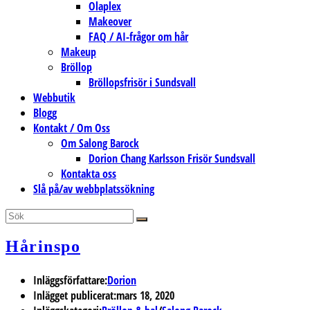
Olaplex
Makeover
FAQ / AI-frågor om hår
Makeup
Bröllop
Bröllopsfrisör i Sundsvall
Webbutik
Blogg
Kontakt / Om Oss
Om Salong Barock
Dorion Chang Karlsson Frisör Sundsvall
Kontakta oss
Slå på/av webbplatssökning
Hårinspo
Inläggsförfattare:
Dorion
Inlägget publicerat:
mars 18, 2020