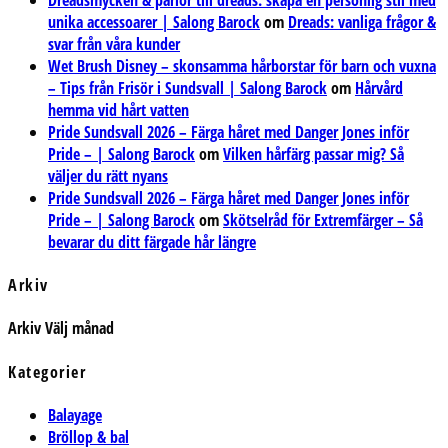
unika accessoarer | Salong Barock
om
Dreads: vanliga frågor &
svar från våra kunder
Wet Brush Disney – skonsamma hårborstar för barn och vuxna
– Tips från Frisör i Sundsvall | Salong Barock
om
Hårvård
hemma vid hårt vatten
Pride Sundsvall 2026 – Färga håret med Danger Jones inför
Pride – | Salong Barock
om
Vilken hårfärg passar mig? Så
väljer du rätt nyans
Pride Sundsvall 2026 – Färga håret med Danger Jones inför
Pride – | Salong Barock
om
Skötselråd för Extremfärger – Så
bevarar du ditt färgade hår längre
Arkiv
Arkiv
Välj månad
Kategorier
Balayage
Bröllop & bal