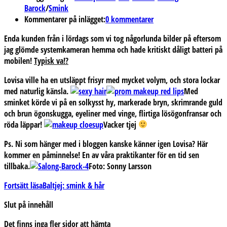
Barock
/
Smink
Kommentarer på inlägget:
0 kommentarer
Enda kunden från i lördags som vi tog någorlunda bilder på eftersom
jag glömde systemkameran hemma och hade kritiskt dåligt batteri på
mobilen!
Typisk va!?
Lovisa ville ha en utsläppt frisyr med mycket volym, och stora lockar
med naturlig känsla.
Med
sminket körde vi på en solkysst hy, markerade bryn, skrimrande guld
och brun ögonskugga, eyeliner med vinge, flirtiga lösögonfransar och
röda läppar!
Vacker tjej
Ps.
Ni som hänger med i bloggen kanske känner igen Lovisa? Här
kommer en påminnelse! En av våra praktikanter för en tid sen
tillbaka.
Foto:
Sonny Larsson
Fortsätt läsa
Baltjej: smink & hår
Slut på innehåll
Det finns inga fler sidor att hämta