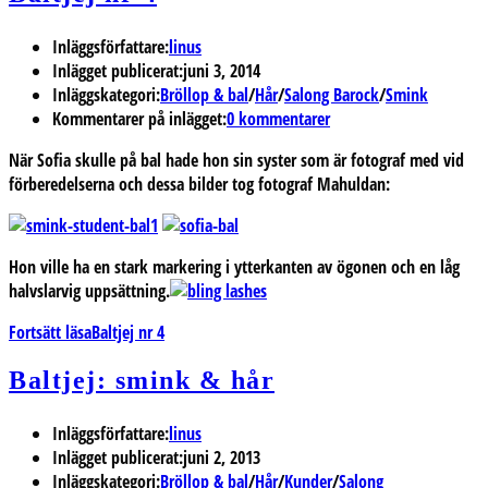
Inläggsförfattare:
linus
Inlägget publicerat:
juni 3, 2014
Inläggskategori:
Bröllop & bal
/
Hår
/
Salong Barock
/
Smink
Kommentarer på inlägget:
0 kommentarer
När Sofia skulle på bal hade hon sin syster som är fotograf med vid
förberedelserna och dessa bilder tog fotograf Mahuldan:
Hon ville ha en stark markering i ytterkanten av ögonen och en låg
halvslarvig uppsättning.
Fortsätt läsa
Baltjej nr 4
Baltjej: smink & hår
Inläggsförfattare:
linus
Inlägget publicerat:
juni 2, 2013
Inläggskategori:
Bröllop & bal
/
Hår
/
Kunder
/
Salong