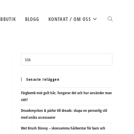
BBUTIK
BLOGG
KONTAKT / OM OSS
SLÅ
PÅ/AV
Senaste Inläggen
Färgbomb mot gult hår, fungerar det och hur använder man
WEBBPLATSSÖK
rätt?
Dreadsmycken & pärlor till dreads: skapa en personlig stil
med unika accessoarer
Wet Brush Disney – skonsamma hårborstar för barn och