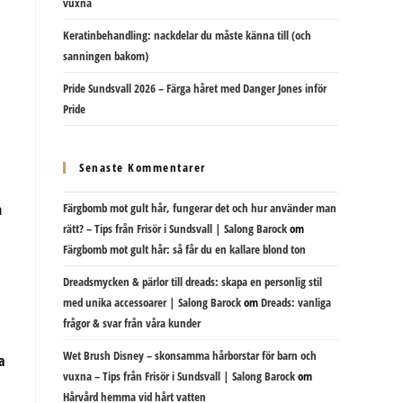
vuxna
Keratinbehandling: nackdelar du måste känna till (och
sanningen bakom)
Pride Sundsvall 2026 – Färga håret med Danger Jones inför
Pride
Senaste Kommentarer
h
Färgbomb mot gult hår, fungerar det och hur använder man
rätt? – Tips från Frisör i Sundsvall | Salong Barock
om
Färgbomb mot gult hår: så får du en kallare blond ton
Dreadsmycken & pärlor till dreads: skapa en personlig stil
med unika accessoarer | Salong Barock
om
Dreads: vanliga
frågor & svar från våra kunder
Wet Brush Disney – skonsamma hårborstar för barn och
a
vuxna – Tips från Frisör i Sundsvall | Salong Barock
om
Hårvård hemma vid hårt vatten