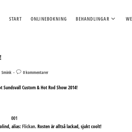
START
ONLINEBOKNING
BEHANDLINGAR
WE
!
Kommentarer
Smink
0 kommentarer
på
inlägget:
mot Sundsvall Custom & Hot Rod Show 2014!
lind, alias:
Flickan
. Rosten är alltså lackad, sjukt coolt!