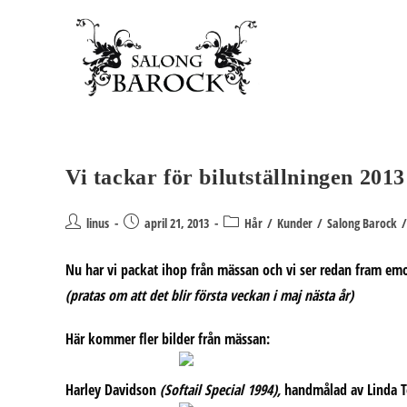
Hoppa
till
innehållet
Vi tackar för bilutställningen 2013
Inläggsförfattare:
Inlägget
Inläggskategori:
linus
april 21, 2013
Hår
/
Kunder
/
Salong Barock
/
publicerat:
Nu har vi packat ihop från mässan och vi ser redan fram e
(pratas om att det blir första veckan i maj nästa år)
Här kommer fler bilder från mässan:
Harley Davidson
(Softail Special 1994),
handmålad av Linda To