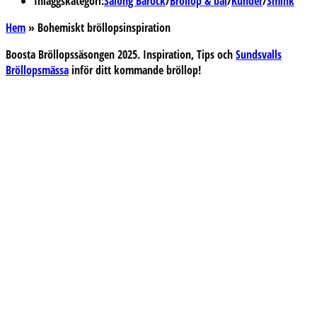
Inläggskategori:
Salong Barock
/
Bröllop & bal
/
Kunder
/
Smink
Hem
»
Bohemiskt bröllopsinspiration
Boosta Bröllopssäsongen 2025. Inspiration, Tips och
Sundsvalls
Bröllopsmässa
inför ditt kommande bröllop!