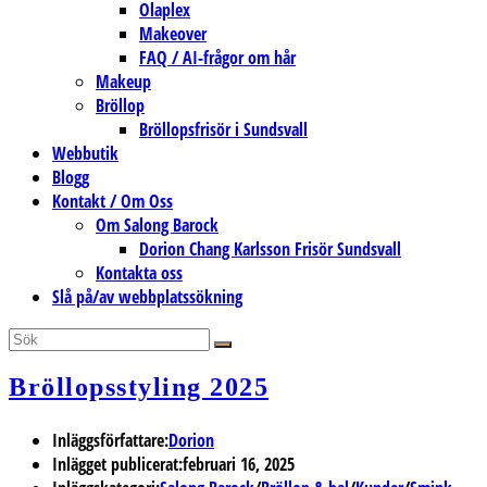
Olaplex
Makeover
FAQ / AI-frågor om hår
Makeup
Bröllop
Bröllopsfrisör i Sundsvall
Webbutik
Blogg
Kontakt / Om Oss
Om Salong Barock
Dorion Chang Karlsson Frisör Sundsvall
Kontakta oss
Slå på/av webbplatssökning
Bröllopsstyling 2025
Inläggsförfattare:
Dorion
Inlägget publicerat:
februari 16, 2025