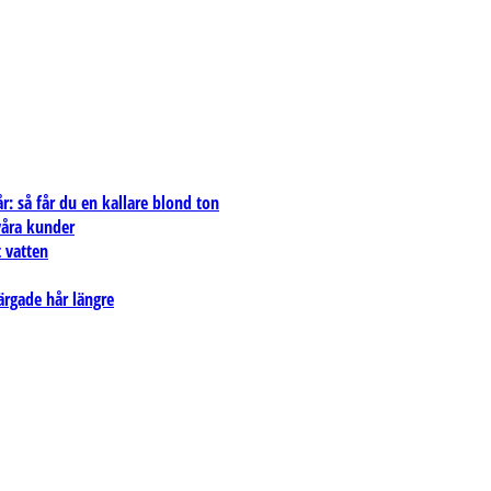
: så får du en kallare blond ton
 våra kunder
 vatten
ärgade hår längre