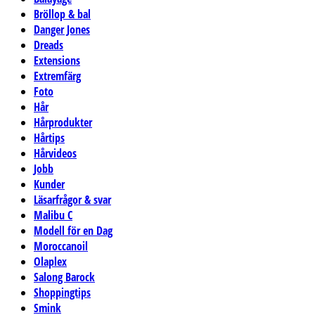
Bröllop & bal
Danger Jones
Dreads
Extensions
Extremfärg
Foto
Hår
Hårprodukter
Hårtips
Hårvideos
Jobb
Kunder
Läsarfrågor & svar
Malibu C
Modell för en Dag
Moroccanoil
Olaplex
Salong Barock
Shoppingtips
Smink