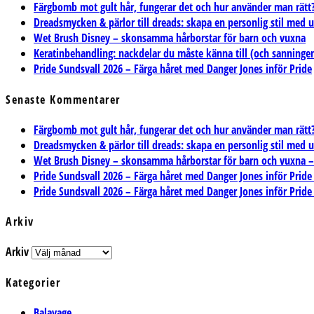
Färgbomb mot gult hår, fungerar det och hur använder man rätt
Dreadsmycken & pärlor till dreads: skapa en personlig stil med 
Wet Brush Disney – skonsamma hårborstar för barn och vuxna
Keratinbehandling: nackdelar du måste känna till (och sanning
Pride Sundsvall 2026 – Färga håret med Danger Jones inför Pride
Senaste Kommentarer
Färgbomb mot gult hår, fungerar det och hur använder man rätt? 
Dreadsmycken & pärlor till dreads: skapa en personlig stil med 
Wet Brush Disney – skonsamma hårborstar för barn och vuxna – T
Pride Sundsvall 2026 – Färga håret med Danger Jones inför Pride
Pride Sundsvall 2026 – Färga håret med Danger Jones inför Pride
Arkiv
Arkiv
Kategorier
Balayage