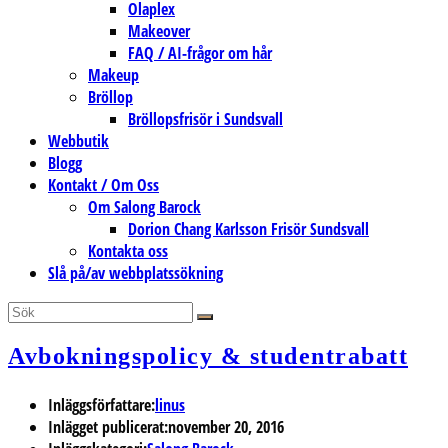
Olaplex
Makeover
FAQ / AI-frågor om hår
Makeup
Bröllop
Bröllopsfrisör i Sundsvall
Webbutik
Blogg
Kontakt / Om Oss
Om Salong Barock
Dorion Chang Karlsson Frisör Sundsvall
Kontakta oss
Slå på/av webbplatssökning
Avbokningspolicy & studentrabatt
Inläggsförfattare:
linus
Inlägget publicerat:
november 20, 2016