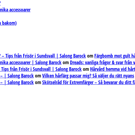
?
unika accessoarer
en bakom)
– Tips från Frisör i Sundsvall | Salong Barock
om
Färgbomb mot gult hår
unika accessoarer | Salong Barock
om
Dreads: vanliga frågor & svar från
ips från Frisör i Sundsvall | Salong Barock
om
Hårvård hemma vid hårt
 – | Salong Barock
om
Vilken hårfärg passar mig? Så väljer du rätt nyans
 – | Salong Barock
om
Skötselråd för Extremfärger – Så bevarar du ditt f