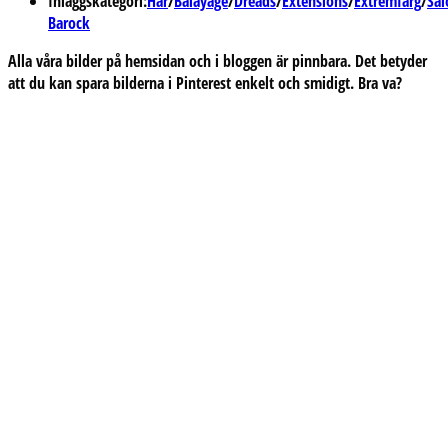
Inläggskategori:
Hår
/
Balayage
/
Dreads
/
Extensions
/
Extremfärg
/
Sal
Barock
Alla våra bilder på hemsidan och i bloggen är pinnbara. Det betyder
att du kan spara bilderna i Pinterest enkelt och smidigt. Bra va?