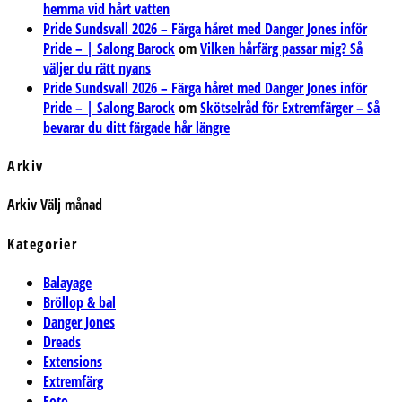
hemma vid hårt vatten
Pride Sundsvall 2026 – Färga håret med Danger Jones inför
Pride – | Salong Barock
om
Vilken hårfärg passar mig? Så
väljer du rätt nyans
Pride Sundsvall 2026 – Färga håret med Danger Jones inför
Pride – | Salong Barock
om
Skötselråd för Extremfärger – Så
bevarar du ditt färgade hår längre
Arkiv
Arkiv
Välj månad
Kategorier
Balayage
Bröllop & bal
Danger Jones
Dreads
Extensions
Extremfärg
Foto