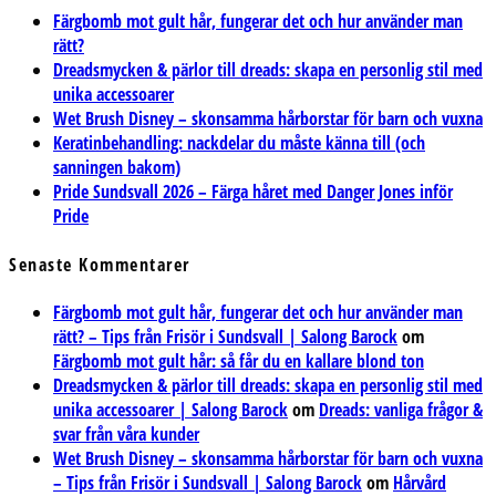
Färgbomb mot gult hår, fungerar det och hur använder man
rätt?
Dreadsmycken & pärlor till dreads: skapa en personlig stil med
unika accessoarer
Wet Brush Disney – skonsamma hårborstar för barn och vuxna
Keratinbehandling: nackdelar du måste känna till (och
sanningen bakom)
Pride Sundsvall 2026 – Färga håret med Danger Jones inför
Pride
Senaste Kommentarer
Färgbomb mot gult hår, fungerar det och hur använder man
rätt? – Tips från Frisör i Sundsvall | Salong Barock
om
Färgbomb mot gult hår: så får du en kallare blond ton
Dreadsmycken & pärlor till dreads: skapa en personlig stil med
unika accessoarer | Salong Barock
om
Dreads: vanliga frågor &
svar från våra kunder
Wet Brush Disney – skonsamma hårborstar för barn och vuxna
– Tips från Frisör i Sundsvall | Salong Barock
om
Hårvård