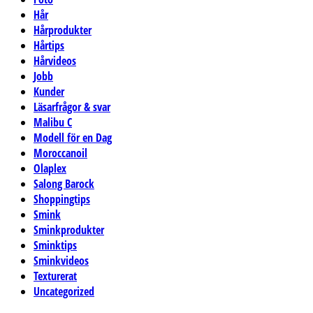
Hår
Hårprodukter
Hårtips
Hårvideos
Jobb
Kunder
Läsarfrågor & svar
Malibu C
Modell för en Dag
Moroccanoil
Olaplex
Salong Barock
Shoppingtips
Smink
Sminkprodukter
Sminktips
Sminkvideos
Texturerat
Uncategorized