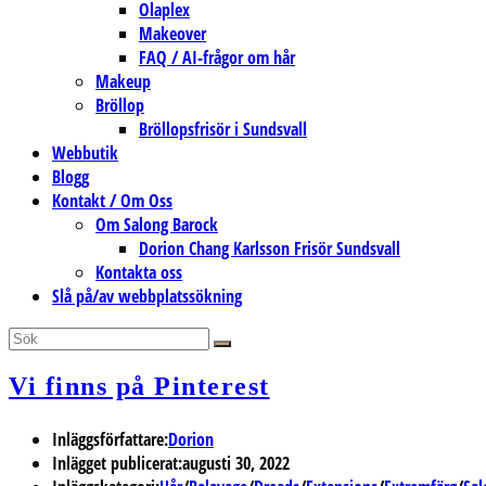
Olaplex
Makeover
FAQ / AI-frågor om hår
Makeup
Bröllop
Bröllopsfrisör i Sundsvall
Webbutik
Blogg
Kontakt / Om Oss
Om Salong Barock
Dorion Chang Karlsson Frisör Sundsvall
Kontakta oss
Slå på/av webbplatssökning
Vi finns på Pinterest
Inläggsförfattare:
Dorion
Inlägget publicerat:
augusti 30, 2022