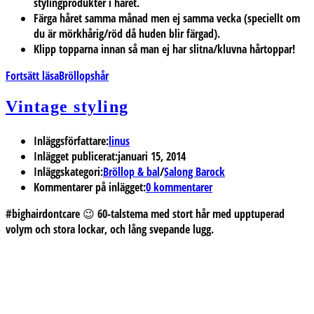
stylingprodukter i håret.
Färga håret samma månad men ej samma vecka (speciellt om
du är mörkhårig/röd då huden blir färgad).
Klipp topparna innan så man ej har slitna/kluvna hårtoppar!
Fortsätt läsa
Bröllopshår
Vintage styling
Inläggsförfattare:
linus
Inlägget publicerat:
januari 15, 2014
Inläggskategori:
Bröllop & bal
/
Salong Barock
Kommentarer på inlägget:
0 kommentarer
#bighairdontcare 😉 60-talstema med stort hår med upptuperad
volym och stora lockar, och lång svepande lugg.