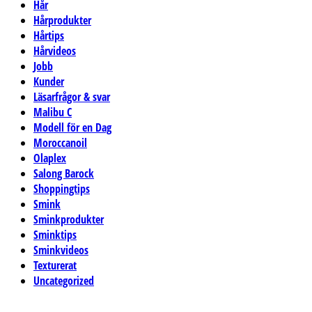
Hår
Hårprodukter
Hårtips
Hårvideos
Jobb
Kunder
Läsarfrågor & svar
Malibu C
Modell för en Dag
Moroccanoil
Olaplex
Salong Barock
Shoppingtips
Smink
Sminkprodukter
Sminktips
Sminkvideos
Texturerat
Uncategorized