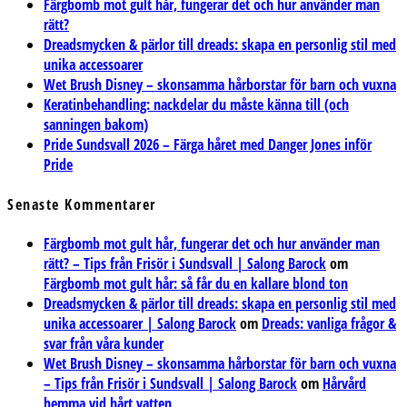
Färgbomb mot gult hår, fungerar det och hur använder man
rätt?
Dreadsmycken & pärlor till dreads: skapa en personlig stil med
unika accessoarer
Wet Brush Disney – skonsamma hårborstar för barn och vuxna
Keratinbehandling: nackdelar du måste känna till (och
sanningen bakom)
Pride Sundsvall 2026 – Färga håret med Danger Jones inför
Pride
Senaste Kommentarer
Färgbomb mot gult hår, fungerar det och hur använder man
rätt? – Tips från Frisör i Sundsvall | Salong Barock
om
Färgbomb mot gult hår: så får du en kallare blond ton
Dreadsmycken & pärlor till dreads: skapa en personlig stil med
unika accessoarer | Salong Barock
om
Dreads: vanliga frågor &
svar från våra kunder
Wet Brush Disney – skonsamma hårborstar för barn och vuxna
– Tips från Frisör i Sundsvall | Salong Barock
om
Hårvård
hemma vid hårt vatten