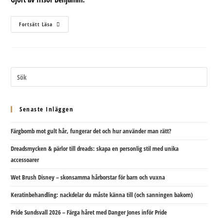
Extremfärg
Fortsätt Läsa
På
Kort
Hår
Senaste Inläggen
Färgbomb mot gult hår, fungerar det och hur använder man rätt?
Dreadsmycken & pärlor till dreads: skapa en personlig stil med unika
accessoarer
Wet Brush Disney – skonsamma hårborstar för barn och vuxna
Keratinbehandling: nackdelar du måste känna till (och sanningen bakom)
Pride Sundsvall 2026 – Färga håret med Danger Jones inför Pride