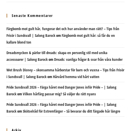
Senaste Kommentarer
Färgbomb mot gult hår, fungerar det och hur använder man rätt? – Tips från
Frisör i Sundsvall | Salong Barock
om
Färgbomb mot gult hår: så får du en
kallare blond ton
Dreadsmycken & pärlor till dreads: skapa en personlig stil med unika
accessoarer | Salong Barock
om
Dreads: vanliga frågor & svar från våra kunder
Wet Brush Disney – skonsamma hårborstar för barn och vuxna – Tips från Frisör
i Sundsvall | Salong Barock
om
Hårvård hemma vid hårt vatten
Pride Sundsvall 2026 – Färga håret med Danger Jones inför Pride – | Salong
Barock
om
Vilken hårfärg passar mig? Så väljer du rätt nyans
Pride Sundsvall 2026 – Färga håret med Danger Jones inför Pride – | Salong
Barock
om
Skötselråd för Extremfärger – Så bevarar du ditt färgade hår längre
Arkiv