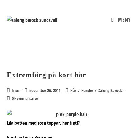
Hoppa
till
innehållet
MENY
Extremfärg på kort hår
Inläggsförfattare:
Inlägget
Inläggskategori:
linus
november 26, 2014
Hår
/
Kunder
/
Salong Barock
publicerat:
Kommentarer
0 kommentarer
på
inlägget:
Lila botten med rosa toppar, hur fint!?
Gjort av frisör Benjamin.