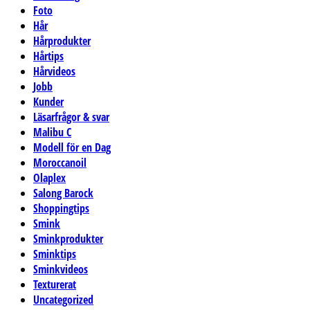
Foto
Hår
Hårprodukter
Hårtips
Hårvideos
Jobb
Kunder
Läsarfrågor & svar
Malibu C
Modell för en Dag
Moroccanoil
Olaplex
Salong Barock
Shoppingtips
Smink
Sminkprodukter
Sminktips
Sminkvideos
Texturerat
Uncategorized