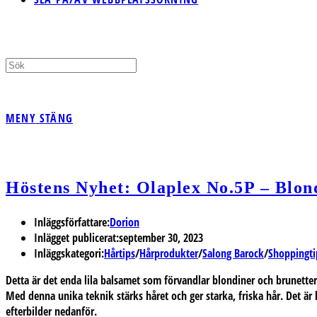
MENY
STÄNG
Höstens Nyhet: Olaplex No.5P – Blo
Inläggsförfattare:
Dorion
Inlägget publicerat:
september 30, 2023
Inläggskategori:
Hårtips
/
Hårprodukter
/
Salong Barock
/
Shoppingti
Detta är det enda lila balsamet som förvandlar blondiner och brunett
Med denna unika teknik stärks håret och ger starka, friska hår. Det är k
efterbilder nedanför.