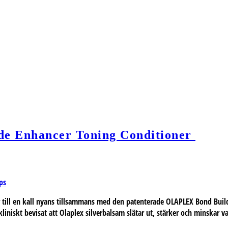
nde Enhancer Toning Conditioner
ps
er till en kall nyans tillsammans med den patenterade OLAPLEX Bond Bui
liniskt bevisat att Olaplex silverbalsam slätar ut, stärker och minskar v