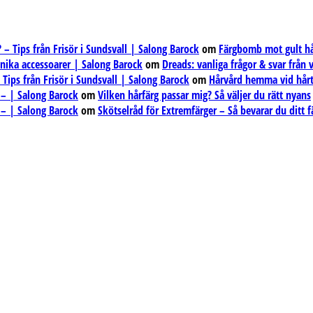
– Tips från Frisör i Sundsvall | Salong Barock
om
Färgbomb mot gult hår
unika accessoarer | Salong Barock
om
Dreads: vanliga frågor & svar från
ips från Frisör i Sundsvall | Salong Barock
om
Hårvård hemma vid hårt
 – | Salong Barock
om
Vilken hårfärg passar mig? Så väljer du rätt nyans
 – | Salong Barock
om
Skötselråd för Extremfärger – Så bevarar du ditt f