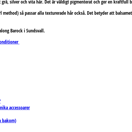
 grå, silver och vita hår. Det är väldigt pigmenterat och ger en kraftfull
l method) så passar alla texturerade hår också. Det betyder att balsamet
Salong Barock i Sundsvall.
onditioner
?
unika accessoarer
en bakom)