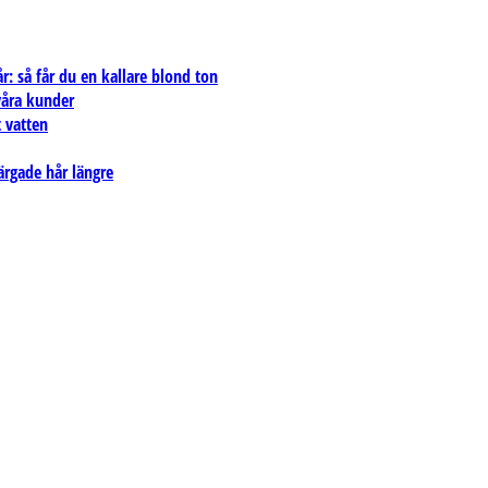
: så får du en kallare blond ton
 våra kunder
 vatten
ärgade hår längre