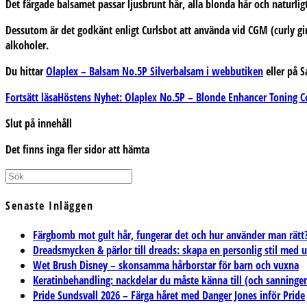
Det färgade balsamet passar ljusbrunt hår, alla blonda hår och naturligt
Dessutom är det godkänt enligt Curlsbot att använda vid CGM (curly gir
alkoholer.
Du hittar
Olaplex – Balsam No.5P Silverbalsam i webbutiken
e
ller på 
Fortsätt läsa
Höstens Nyhet: Olaplex No.5P – Blonde Enhancer Toning C
Slut på innehåll
Det finns inga fler sidor att hämta
Senaste Inläggen
Färgbomb mot gult hår, fungerar det och hur använder man rätt
Dreadsmycken & pärlor till dreads: skapa en personlig stil med 
Wet Brush Disney – skonsamma hårborstar för barn och vuxna
Keratinbehandling: nackdelar du måste känna till (och sanning
Pride Sundsvall 2026 – Färga håret med Danger Jones inför Pride