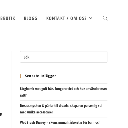
BBUTIK
BLOGG
KONTAKT / OM OSS
SLÅ
PÅ/AV
Senaste Inläggen
Färgbomb mot gult hår, fungerar det och hur använder man
WEBBPLATSSÖK
rätt?
Dreadsmycken & pärlor till dreads: skapa en personlig stil
med unika accessoarer
t!
Wet Brush Disney – skonsamma hårborstar för barn och