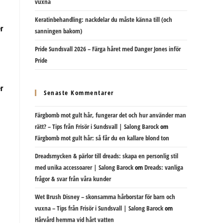
vuxna
Keratinbehandling: nackdelar du måste känna till (och
sanningen bakom)
Pride Sundsvall 2026 – Färga håret med Danger Jones inför
Pride
Senaste Kommentarer
Färgbomb mot gult hår, fungerar det och hur använder man
rätt? – Tips från Frisör i Sundsvall | Salong Barock
om
Färgbomb mot gult hår: så får du en kallare blond ton
Dreadsmycken & pärlor till dreads: skapa en personlig stil
med unika accessoarer | Salong Barock
om
Dreads: vanliga
frågor & svar från våra kunder
Wet Brush Disney – skonsamma hårborstar för barn och
vuxna – Tips från Frisör i Sundsvall | Salong Barock
om
Hårvård hemma vid hårt vatten