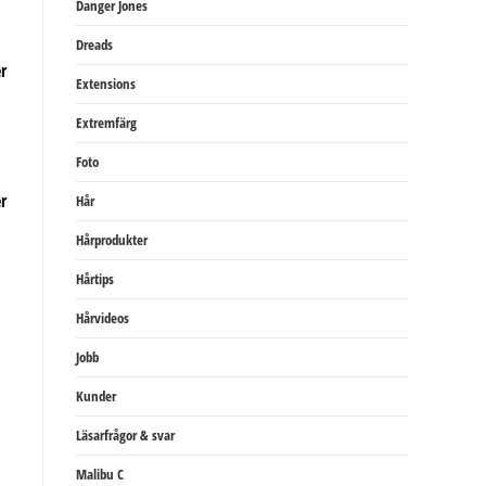
Danger Jones
Dreads
Extensions
Extremfärg
Foto
Hår
Hårprodukter
Hårtips
Hårvideos
Jobb
Kunder
Läsarfrågor & svar
Malibu C