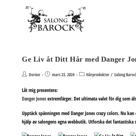
Hoppa
till
innehållet
Ge Liv åt Ditt Hår med Danger Jo
Inläggsförfattare:
Inlägget
Inläggskategori:
Dorion
mars 23, 2024
Hårprodukter
/
Salong Baroc
publicerat:
Låt mig presentera:
Danger Jones
extremfärger. Det ultimata valet för dig som äl
Upptäck spänningen med
Danger Jones crazy colors
. Nu kan 
hjälp av salongens egna webbutik. Utforska det fantastiska s