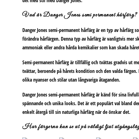
det med stil med Danger Jones.
Vad är Danger Jones semi permanent hårfärg?
Danger Jones semi-permanent hårfärg är en typ av hårfärg som
förändra hårfärgen. Denna typ av hårfärg är vanligtvis mer 
ammoniak eller andra hårda kemikalier som kan skada håret
Semi-permanent hårfärg är tillfällig och tvättas gradvis ut me
tvättar, beroende på hårets kondition och den valda färgen.
olika nyanser och stilar utan långvariga åtaganden.
Danger Jones semi-permanent hårfärg är känd för sina livful
spännande och unika looks. Det är ett populärt val bland de
enkelt återgå till sin naturliga hårfärg när de önskar det.
Hur färgerna kan se ut på väldigt ljut utgångslä