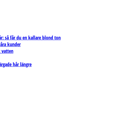
: så får du en kallare blond ton
 våra kunder
 vatten
ärgade hår längre