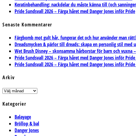
Keratinbehandling: nackdelar du måste känna till (och sanning
Pride Sundsvall 2026 – Färga håret med Danger Jones inför Pride
Senaste Kommentarer
Färgbomb mot gult hår, fungerar det och hur använder man rätt? 
Dreadsmycken & pärlor till dreads: skapa en personlig stil med 
Wet Brush Disney – skonsamma hårborstar för barn och vuxna – T
Pride Sundsvall 2026 – Färga håret med Danger Jones inför Pride
Pride Sundsvall 2026 – Färga håret med Danger Jones inför Pride
Arkiv
Arkiv
Kategorier
Balayage
Bröllop & bal
Danger Jones