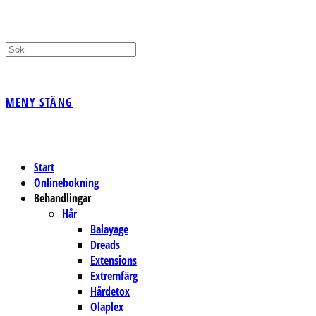
PÅ/AV
MENY
STÄNG
WEBBPLATSSÖKNING
Start
Onlinebokning
Behandlingar
Hår
Balayage
Dreads
Extensions
Extremfärg
Hårdetox
Olaplex