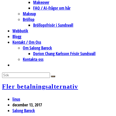
Makeover
FAQ / AI-frågor om hår
Makeup
Bröllop
Bröllopsfrisör i Sundsvall
Webbutik
Blogg
Kontakt / Om Oss
Om Salong Barock
Dorion Chang Karlsson Frisör Sundsvall
Kontakta oss
Slå
på/av
webbplatssökning
Fler betalningsalternativ
Inläggsförfattare:
linus
Inlägget
december 13, 2017
publicerat:
Inläggskategori:
Salong Barock