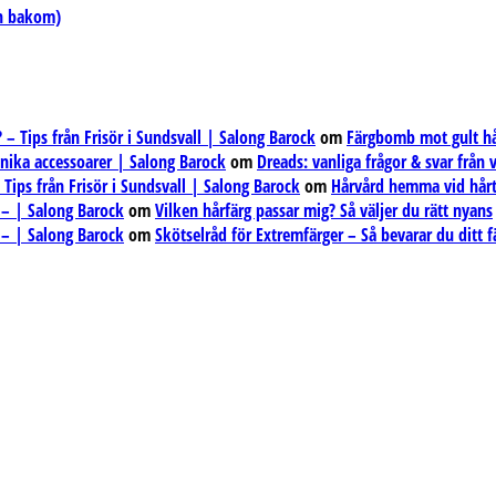
en bakom)
– Tips från Frisör i Sundsvall | Salong Barock
om
Färgbomb mot gult hår
unika accessoarer | Salong Barock
om
Dreads: vanliga frågor & svar från
ips från Frisör i Sundsvall | Salong Barock
om
Hårvård hemma vid hårt
 – | Salong Barock
om
Vilken hårfärg passar mig? Så väljer du rätt nyans
 – | Salong Barock
om
Skötselråd för Extremfärger – Så bevarar du ditt f