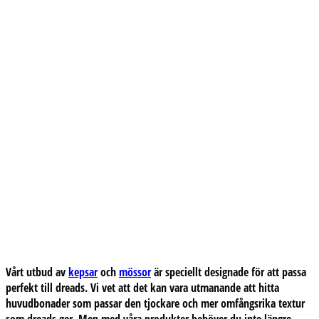
Vårt utbud av
kepsar
och
mössor
är speciellt designade för att passa
perfekt till dreads. Vi vet att det kan vara utmanande att hitta
huvudbonader som passar den tjockare och mer omfångsrika textur
som dreads ger. Men med våra produkter behöver du inte längre