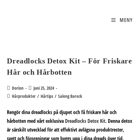
Hoppa
till
innehållet
MENY
Dreadlocks Detox Kit – För Friskare
Hår och Hårbotten
Inläggsförfattare:
Inlägget
Dorion
juni 25, 2024
publicerat:
Inläggskategori:
Hårprodukter
/
Hårtips
/
Salong Barock
Rengör dina dreadlocks på djupet och få friskare hår och
hårbotten med vårt exklusiva
Dreadlocks Detox Kit
. Denna detox
är särskilt utvecklad för att effektivt avlägsna produktrester,
svett och föroreningar som byggs upp i dina dreads över tid.