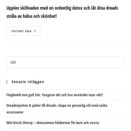
Upplev skillnaden med en ordentlig detox och låt dina dreads
stråla av hälsa och skönhet!
Dreadlocks
Fortsätt Läsa
Detox
Kit
–
För
Friskare
Hår
Och
Hårbotten
Senaste Inläggen
Färgbomb mot gult hår, fungerar det och hur använder man rätt?
Dreadsmycken & pärlor till dreads: skapa en personlig stil med unika
accessoarer
Wet Brush Disney – skonsamma hårborstar för barn och vuxna