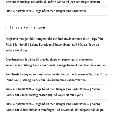
Keratinbehandling: nackdelar du måste känna till (och sanningen bakom)
Pride Sundsvall 2026 – Färga håret med Danger Jones inför Pride
Senaste Kommentarer
Färgbomb mot gult hår, fungerar det och hur använder man rätt? – Tips från
Frisör i Sundsvall | Salong Barock
om
Färgbomb mot gult hår: så får du en
kallare blond ton
Dreadsmycken & pärlor till dreads: skapa en personlig stil med unika
accessoarer | Salong Barock
om
Dreads: vanliga frågor & svar från våra kunder
Wet Brush Disney – skonsamma hårborstar för barn och vuxna – Tips från Frisör
i Sundsvall | Salong Barock
om
Hårvård hemma vid hårt vatten
Pride Sundsvall 2026 – Färga håret med Danger Jones inför Pride – | Salong
Barock
om
Vilken hårfärg passar mig? Så väljer du rätt nyans
Pride Sundsvall 2026 – Färga håret med Danger Jones inför Pride – | Salong
Barock
om
Skötselråd för Extremfärger – Så bevarar du ditt färgade hår längre