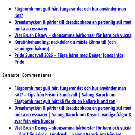
Färgbomb mot gult hår, fungerar det och hur använder man
rätt?
Dreadsmycken & pärlor till dreads: skapa en personlig stil med
unika accessoarer
Wet Brush Disney – skonsamma hårborstar för barn och vuxna
Keratinbehandling: nackdelar du måste känna till (och
sanningen bakom)
Pride Sundsvall 2026 – Färga håret med Danger Jones inför
Pride
Senaste Kommentarer
Färgbomb mot gult hår, fungerar det och hur använder man
rätt? – Tips från Frisör i Sundsvall | Salong Barock
om
Färgbomb mot gult hår: så får du en kallare blond ton
Dreadsmycken & pärlor till dreads: skapa en personlig stil med
unika accessoarer | Salong Barock
om
Dreads: vanliga frågor &
svar från våra kunder
Wet Brush Disney – skonsamma hårborstar för barn och vuxna
– Tips från Frisör i Sundsvall | Salong Barock
om
Hårvård