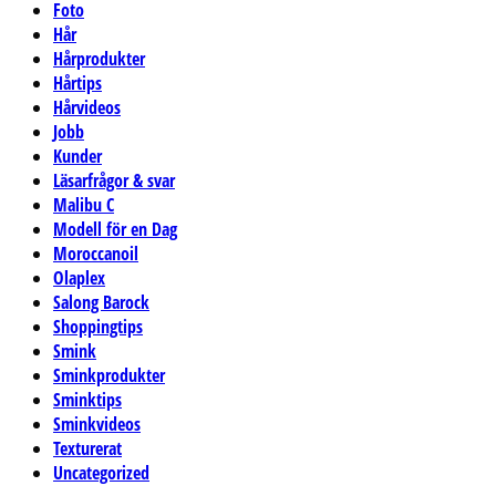
Foto
Hår
Hårprodukter
Hårtips
Hårvideos
Jobb
Kunder
Läsarfrågor & svar
Malibu C
Modell för en Dag
Moroccanoil
Olaplex
Salong Barock
Shoppingtips
Smink
Sminkprodukter
Sminktips
Sminkvideos
Texturerat
Uncategorized