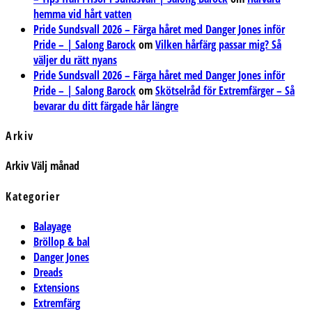
hemma vid hårt vatten
Pride Sundsvall 2026 – Färga håret med Danger Jones inför
Pride – | Salong Barock
om
Vilken hårfärg passar mig? Så
väljer du rätt nyans
Pride Sundsvall 2026 – Färga håret med Danger Jones inför
Pride – | Salong Barock
om
Skötselråd för Extremfärger – Så
bevarar du ditt färgade hår längre
Arkiv
Arkiv
Välj månad
Kategorier
Balayage
Bröllop & bal
Danger Jones
Dreads
Extensions
Extremfärg