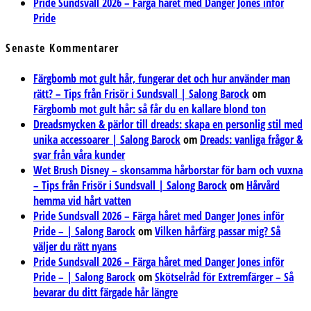
Pride Sundsvall 2026 – Färga håret med Danger Jones inför
Pride
Senaste Kommentarer
Färgbomb mot gult hår, fungerar det och hur använder man
rätt? – Tips från Frisör i Sundsvall | Salong Barock
om
Färgbomb mot gult hår: så får du en kallare blond ton
Dreadsmycken & pärlor till dreads: skapa en personlig stil med
unika accessoarer | Salong Barock
om
Dreads: vanliga frågor &
svar från våra kunder
Wet Brush Disney – skonsamma hårborstar för barn och vuxna
– Tips från Frisör i Sundsvall | Salong Barock
om
Hårvård
hemma vid hårt vatten
Pride Sundsvall 2026 – Färga håret med Danger Jones inför
Pride – | Salong Barock
om
Vilken hårfärg passar mig? Så
väljer du rätt nyans
Pride Sundsvall 2026 – Färga håret med Danger Jones inför
Pride – | Salong Barock
om
Skötselråd för Extremfärger – Så
bevarar du ditt färgade hår längre