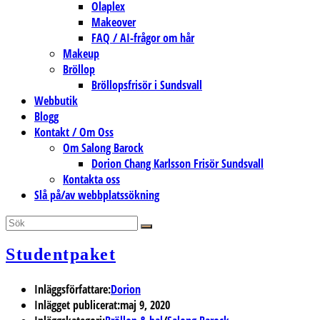
Olaplex
Makeover
FAQ / AI-frågor om hår
Makeup
Bröllop
Bröllopsfrisör i Sundsvall
Webbutik
Blogg
Kontakt / Om Oss
Om Salong Barock
Dorion Chang Karlsson Frisör Sundsvall
Kontakta oss
Slå på/av webbplatssökning
Studentpaket
Inläggsförfattare:
Dorion
Inlägget publicerat:
maj 9, 2020