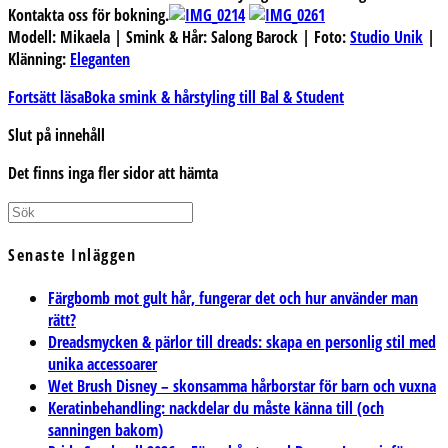
Kontakta oss för bokning.
Modell: Mikaela | Smink & Hår: Salong Barock | Foto:
Studio Unik
|
Klänning:
Eleganten
Fortsätt läsa
Boka smink & hårstyling till Bal & Student
Slut på innehåll
Det finns inga fler sidor att hämta
Senaste Inläggen
Färgbomb mot gult hår, fungerar det och hur använder man
rätt?
Dreadsmycken & pärlor till dreads: skapa en personlig stil med
unika accessoarer
Wet Brush Disney – skonsamma hårborstar för barn och vuxna
Keratinbehandling: nackdelar du måste känna till (och
sanningen bakom)