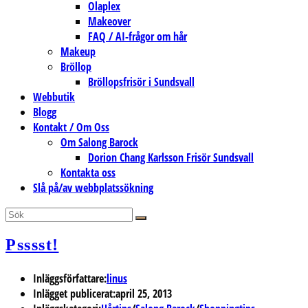
Olaplex
Makeover
FAQ / AI-frågor om hår
Makeup
Bröllop
Bröllopsfrisör i Sundsvall
Webbutik
Blogg
Kontakt / Om Oss
Om Salong Barock
Dorion Chang Karlsson Frisör Sundsvall
Kontakta oss
Slå på/av webbplatssökning
Psssst!
Inläggsförfattare:
linus
Inlägget publicerat:
april 25, 2013