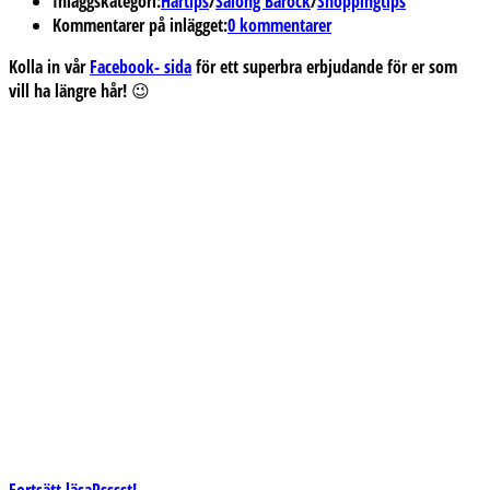
Inläggskategori:
Hårtips
/
Salong Barock
/
Shoppingtips
Kommentarer på inlägget:
0 kommentarer
Kolla in vår
Facebook- sida
för ett superbra erbjudande för er som
vill ha längre hår! 😉
Fortsätt läsa
Psssst!