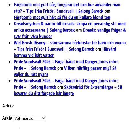
Färgbomb mot gult hår, fungerar det och hur använder man
rätt? – Tips från Frisör i Sundsvall | Salong Barock
om
Färgbomb mot gult hår: så får du en kallare blond ton
Dreadsmycken & pärlor till dreads: skapa en personlig stil med
unika accessoarer | Salong Barock
om
Dreads: vanliga frågor &
svar från våra kunder
Wet Brush Disney – skonsamma hårborstar för barn och vuxna
– Tips från Frisör i Sundsvall | Salong Barock
om
Hårvård
hemma vid hårt vatten
Pride Sundsvall 2026 – Färga håret med Danger Jones inför
Pride – | Salong Barock
om
Vilken hårfärg passar mig? Så
väljer du rätt nyans
Pride Sundsvall 2026 – Färga håret med Danger Jones inför
Pride – | Salong Barock
om
Skötselråd för Extremfärger – Så
bevarar du ditt färgade hår längre
Arkiv
Arkiv