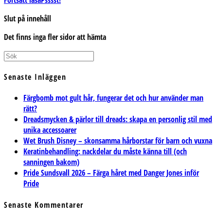
Slut på innehåll
Det finns inga fler sidor att hämta
Senaste Inläggen
Färgbomb mot gult hår, fungerar det och hur använder man
rätt?
Dreadsmycken & pärlor till dreads: skapa en personlig stil med
unika accessoarer
Wet Brush Disney – skonsamma hårborstar för barn och vuxna
Keratinbehandling: nackdelar du måste känna till (och
sanningen bakom)
Pride Sundsvall 2026 – Färga håret med Danger Jones inför
Pride
Senaste Kommentarer