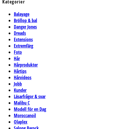
Kategorier
Balayage
Bröllop & bal
Danger Jones
Dreads
Extensions
Extremfärg
Foto
Hår
Hårprodukter
Hårtips
Hårvideos
Jobb
Kunder
Läsarfrågor & svar
Malibu C
Modell för en Dag
Moroccanoil
Olaplex
Salong Barock