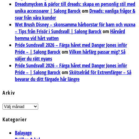
Dreadsmycken & pärlor till dreads: skapa en personlig stil med
unika accessoarer | Salong Barock
om
Dreads: vanliga frågor &
svar från våra kunder
Wet Brush Disney – skonsamma hårborstar för barn och vuxna
– Tips från Frisör i Sundsvall | Salong Barock
om
Hårvård
hemma vid hårt vatten
Pride Sundsvall 2026 – Färga håret med Danger Jones inför
Pride – | Salong Barock
om
Vilken hårfärg passar mig? Så
väljer du rätt nyans
Pride Sundsvall 2026 – Färga håret med Danger Jones inför
Pride – | Salong Barock
om
Skötselråd för Extremfärger – Så
bevarar du ditt färgade hår längre
Arkiv
Arkiv
Kategorier
Balayage