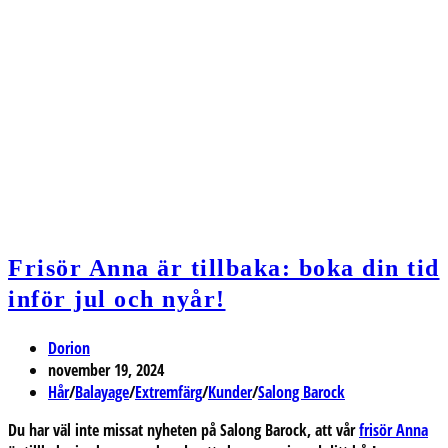
Frisör Anna är tillbaka: boka din tid
inför jul och nyår!
Inläggsförfattare:
Dorion
Inlägget
november 19, 2024
publicerat:
Inläggskategori:
Hår
/
Balayage
/
Extremfärg
/
Kunder
/
Salong Barock
Du har väl inte missat nyheten på
Salong Barock
, att vår
frisör
Anna