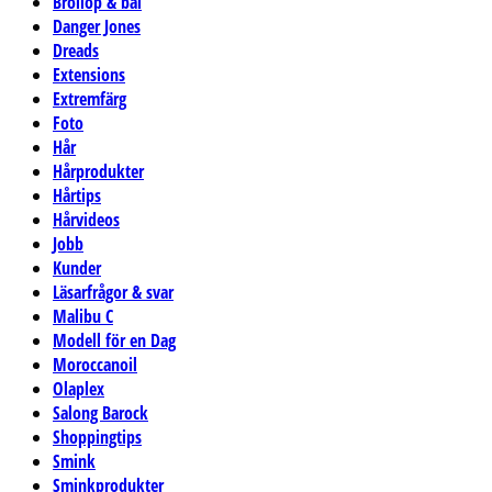
Bröllop & bal
Danger Jones
Dreads
Extensions
Extremfärg
Foto
Hår
Hårprodukter
Hårtips
Hårvideos
Jobb
Kunder
Läsarfrågor & svar
Malibu C
Modell för en Dag
Moroccanoil
Olaplex
Salong Barock
Shoppingtips
Smink
Sminkprodukter