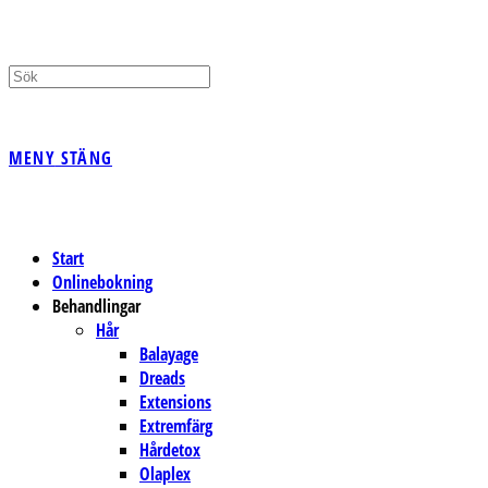
PÅ/AV
MENY
STÄNG
WEBBPLATSSÖKNING
Start
Onlinebokning
Behandlingar
Hår
Balayage
Dreads
Extensions
Extremfärg
Hårdetox
Olaplex