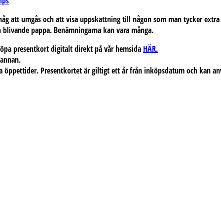
ips
 ihåg att umgås och att visa uppskattning till någon som man tycker extr
on blivande pappa. Benämningarna kan vara många.
 köpa presentkort digitalt direkt på vår hemsida
HÄR.
n annan.
åra öppettider. Presentkortet är giltigt ett år från inköpsdatum och kan