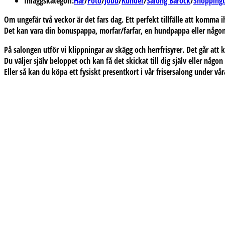
Inläggskategori:
Hår
/
Foto
/
Jobb
/
Kunder
/
Salong Barock
/
Shoppingt
Om ungefär två veckor är det fars dag. Ett perfekt tillfälle att komma
Det kan vara din bonuspappa, morfar/farfar, en hundpappa eller någ
På salongen utför vi klippningar av skägg och herrfrisyrer. Det går att
Du väljer själv beloppet och kan få det skickat till dig själv eller någo
Eller så kan du köpa ett fysiskt presentkort i vår frisersalong under v