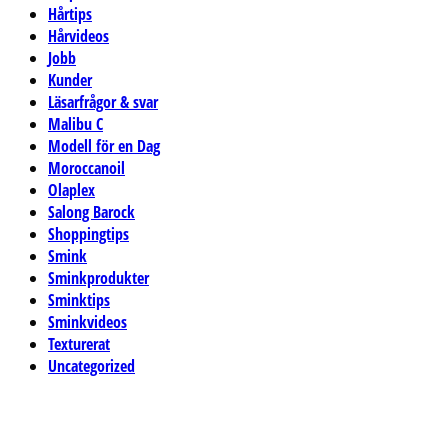
Hårtips
Hårvideos
Jobb
Kunder
Läsarfrågor & svar
Malibu C
Modell för en Dag
Moroccanoil
Olaplex
Salong Barock
Shoppingtips
Smink
Sminkprodukter
Sminktips
Sminkvideos
Texturerat
Uncategorized