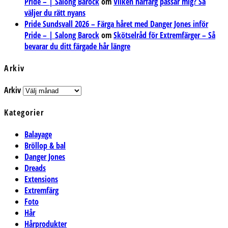
Pride – | Salong Barock
om
Vilken hårfärg passar mig? Så
väljer du rätt nyans
Pride Sundsvall 2026 – Färga håret med Danger Jones inför
Pride – | Salong Barock
om
Skötselråd för Extremfärger – Så
bevarar du ditt färgade hår längre
Arkiv
Arkiv
Kategorier
Balayage
Bröllop & bal
Danger Jones
Dreads
Extensions
Extremfärg
Foto
Hår
Hårprodukter