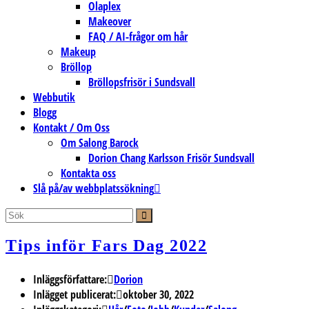
Olaplex
Makeover
FAQ / AI-frågor om hår
Makeup
Bröllop
Bröllopsfrisör i Sundsvall
Webbutik
Blogg
Kontakt / Om Oss
Om Salong Barock
Dorion Chang Karlsson Frisör Sundsvall
Kontakta oss
Slå på/av webbplatssökning
Tips inför Fars Dag 2022
Inläggsförfattare:
Dorion
Inlägget publicerat:
oktober 30, 2022