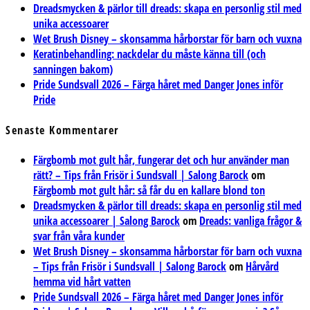
Dreadsmycken & pärlor till dreads: skapa en personlig stil med
unika accessoarer
Wet Brush Disney – skonsamma hårborstar för barn och vuxna
Keratinbehandling: nackdelar du måste känna till (och
sanningen bakom)
Pride Sundsvall 2026 – Färga håret med Danger Jones inför
Pride
Senaste Kommentarer
Färgbomb mot gult hår, fungerar det och hur använder man
rätt? – Tips från Frisör i Sundsvall | Salong Barock
om
Färgbomb mot gult hår: så får du en kallare blond ton
Dreadsmycken & pärlor till dreads: skapa en personlig stil med
unika accessoarer | Salong Barock
om
Dreads: vanliga frågor &
svar från våra kunder
Wet Brush Disney – skonsamma hårborstar för barn och vuxna
– Tips från Frisör i Sundsvall | Salong Barock
om
Hårvård
hemma vid hårt vatten
Pride Sundsvall 2026 – Färga håret med Danger Jones inför