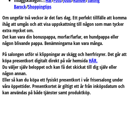
Inläggskategori:
Hår
/
Foto
/
Jobb
/
Kunder
/
Salong
Barock
/
Shoppingtips
Om ungefär två veckor är det fars dag. Ett perfekt tillfälle att komma
ihåg att umgås och att visa uppskattning till någon som man tycker
extra mycket om.
Det kan vara din bonuspappa, morfar/farfar, en hundpappa eller
någon blivande pappa. Benämningarna kan vara många.
På salongen utför vi klippningar av skägg och herrfrisyrer. Det går att
köpa presentkort digitalt direkt på vår hemsida
HÄR.
Du väljer själv beloppet och kan få det skickat till dig själv eller
någon annan.
Eller så kan du köpa ett fysiskt presentkort i vår frisersalong under
våra öppettider. Presentkortet är giltigt ett år från inköpsdatum och
kan användas på både tjänster samt produktköp.