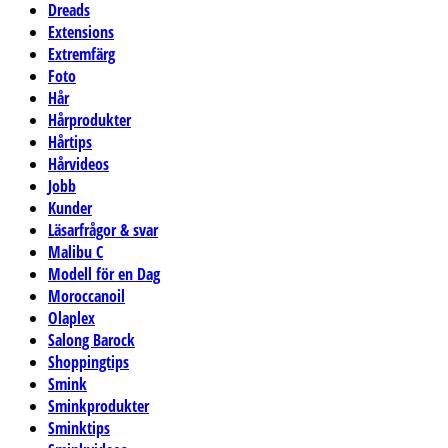
Dreads
Extensions
Extremfärg
Foto
Hår
Hårprodukter
Hårtips
Hårvideos
Jobb
Kunder
Läsarfrågor & svar
Malibu C
Modell för en Dag
Moroccanoil
Olaplex
Salong Barock
Shoppingtips
Smink
Sminkprodukter
Sminktips