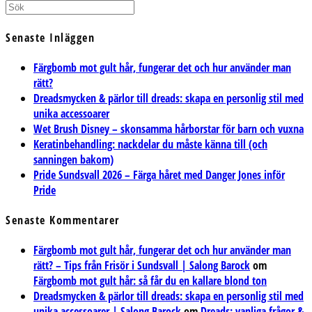
Senaste Inläggen
Färgbomb mot gult hår, fungerar det och hur använder man
rätt?
Dreadsmycken & pärlor till dreads: skapa en personlig stil med
unika accessoarer
Wet Brush Disney – skonsamma hårborstar för barn och vuxna
Keratinbehandling: nackdelar du måste känna till (och
sanningen bakom)
Pride Sundsvall 2026 – Färga håret med Danger Jones inför
Pride
Senaste Kommentarer
Färgbomb mot gult hår, fungerar det och hur använder man
rätt? – Tips från Frisör i Sundsvall | Salong Barock
om
Färgbomb mot gult hår: så får du en kallare blond ton
Dreadsmycken & pärlor till dreads: skapa en personlig stil med
unika accessoarer | Salong Barock
om
Dreads: vanliga frågor &