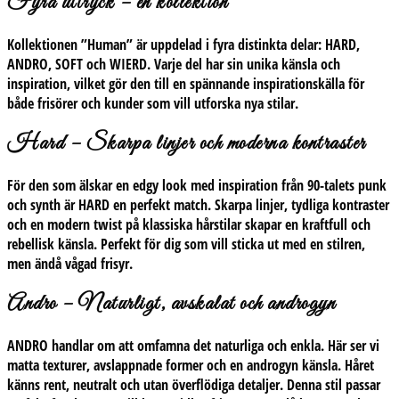
Fyra uttryck – en kollektion
Kollektionen ”Human” är uppdelad i fyra distinkta delar:
HARD,
ANDRO, SOFT och WIERD
. Varje del har sin unika känsla och
inspiration, vilket gör den till en spännande inspirationskälla för
både frisörer och kunder som vill utforska nya stilar.
Hard – Skarpa linjer och moderna kontraster
För den som älskar en edgy look med inspiration från 90-talets punk
och synth är
HARD
en perfekt match. Skarpa linjer, tydliga kontraster
och en modern twist på klassiska hårstilar skapar en kraftfull och
rebellisk känsla. Perfekt för dig som vill sticka ut med en stilren,
men ändå vågad frisyr.
Andro – Naturligt, avskalat och androgyn
ANDRO
handlar om att omfamna det naturliga och enkla. Här ser vi
matta texturer, avslappnade former och en androgyn känsla. Håret
känns rent, neutralt och utan överflödiga detaljer. Denna stil passar