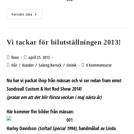
Sundsvall
Fortsätt Läsa
Custom
&
Hot
Rod
Show
Vi tackar för bilutställningen 2013!
Inläggsförfattare:
Inlägget
linus
april 21, 2013
publicerat:
Inläggskategori:
Kommentarer
Hår
/
Kunder
/
Salong Barock
/
Smink
0 kommentarer
på
inlägget:
Nu har vi packat ihop från mässan och vi ser redan fram emot
Sundsvall Custom & Hot Rod Show 2014!
(pratas om att det blir första veckan i maj nästa år)
Här kommer fler bilder från mässan:
Harley Davidson
(Softail Special 1994),
handmålad av Linda