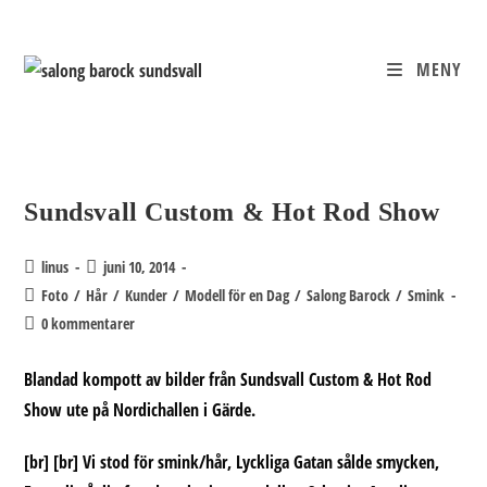
Hoppa
till
innehållet
MENY
Sundsvall Custom & Hot Rod Show
Inläggsförfattare:
Inlägget
linus
juni 10, 2014
publicerat:
Inläggskategori:
Foto
/
Hår
/
Kunder
/
Modell för en Dag
/
Salong Barock
/
Smink
Kommentarer
0 kommentarer
på
inlägget:
Blandad kompott av bilder från Sundsvall Custom & Hot Rod
Show ute på Nordichallen i Gärde.
[br] [br] Vi stod för smink/hår, Lyckliga Gatan sålde smycken,