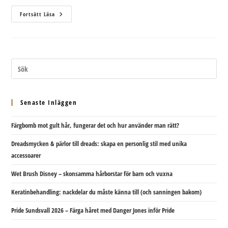
Från
Fortsätt Läsa
Morgon
Till
Kväll
Senaste Inläggen
Färgbomb mot gult hår, fungerar det och hur använder man rätt?
Dreadsmycken & pärlor till dreads: skapa en personlig stil med unika
accessoarer
Wet Brush Disney – skonsamma hårborstar för barn och vuxna
Keratinbehandling: nackdelar du måste känna till (och sanningen bakom)
Pride Sundsvall 2026 – Färga håret med Danger Jones inför Pride