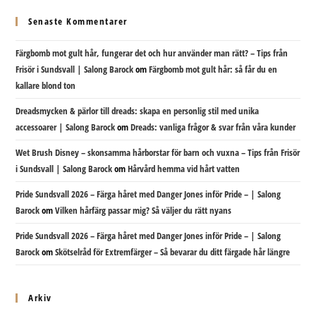
Senaste Kommentarer
Färgbomb mot gult hår, fungerar det och hur använder man rätt? – Tips från
Frisör i Sundsvall | Salong Barock
om
Färgbomb mot gult hår: så får du en
kallare blond ton
Dreadsmycken & pärlor till dreads: skapa en personlig stil med unika
accessoarer | Salong Barock
om
Dreads: vanliga frågor & svar från våra kunder
Wet Brush Disney – skonsamma hårborstar för barn och vuxna – Tips från Frisör
i Sundsvall | Salong Barock
om
Hårvård hemma vid hårt vatten
Pride Sundsvall 2026 – Färga håret med Danger Jones inför Pride – | Salong
Barock
om
Vilken hårfärg passar mig? Så väljer du rätt nyans
Pride Sundsvall 2026 – Färga håret med Danger Jones inför Pride – | Salong
Barock
om
Skötselråd för Extremfärger – Så bevarar du ditt färgade hår längre
Arkiv