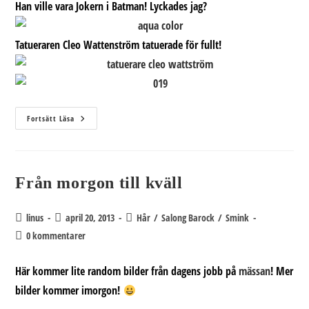
Han ville vara Jokern i Batman! Lyckades jag?
Tatueraren Cleo Wattenström tatuerade för fullt!
Vi
Fortsätt Läsa
Tackar
För
Bilutställningen
2013!
Från morgon till kväll
Inläggsförfattare:
Inlägget
Inläggskategori:
linus
april 20, 2013
Hår
/
Salong Barock
/
Smink
publicerat:
Kommentarer
0 kommentarer
på
inlägget:
Här kommer lite random bilder från dagens jobb på
mässan
! Mer
bilder kommer imorgon!