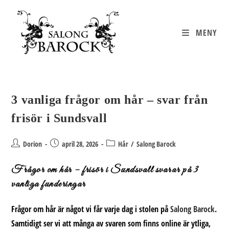
Hoppa
till
innehållet
MENY
3 vanliga frågor om hår – svar från
frisör i Sundsvall
Inläggsförfattare:
Inlägget
Inläggskategori:
Dorion
april 28, 2026
Hår
/
Salong Barock
publicerat:
Frågor om hår – frisör i Sundsvall svarar på 3
vanliga funderingar
Frågor om hår
är något vi får varje dag i stolen på
Salong Barock
.
Samtidigt ser vi att många av svaren som finns online är ytliga,