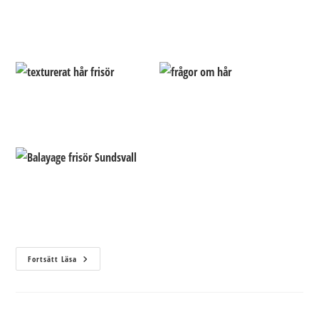
3
Fortsätt Läsa
Vanliga
Frågor
Om
Hår
–
Svar