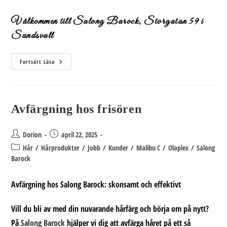
Välkommen till Salong Barock, Storgatan 59 i
Sundsvall
Trainee
Fortsätt Läsa
Frisör
Ellie
–
Boka
Nu!
Avfärgning hos frisören
Inläggsförfattare:
Inlägget
Dorion
april 22, 2025
publicerat:
Inläggskategori:
Hår
/
Hårprodukter
/
Jobb
/
Kunder
/
Malibu C
/
Olaplex
/
Salong
Barock
Avfärgning hos Salong Barock: skonsamt och effektivt
Vill du bli av med din nuvarande hårfärg och börja om på nytt?
På
Salong Barock
hjälper vi dig att avfärga håret på ett så