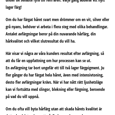
under de senaste fyra till fem åren. Varje gång adderar ett nytt
lager färg!
Om du har färgat håret svart men drömmer om en vit, silver eller
grå nyans, behöver vi arbeta i flera steg med olika behandlingar.
Antalet avfärgningar beror på din nuvarande hårfärg, din
hårkvalitet och vilket slutresultat du vill ha.
Här visar vi några av våra kunders resultat efter avfärgning
, så
att du får en uppfattning om hur processen kan se ut.
En avfärgning tar bort ungefär ett till två lager färgpigment. Ju
fler gånger du har färgat hela håret, även med intensivtoning,
desto fler avfärgningar krävs. När vi har nått rätt ljushetsläge
kan vi fortsätta med slingor, blekning eller färgning, beroende
på vad du vill uppnå.
Om du ofta vill byta hårfärg utan att skada hårets kvalitet är