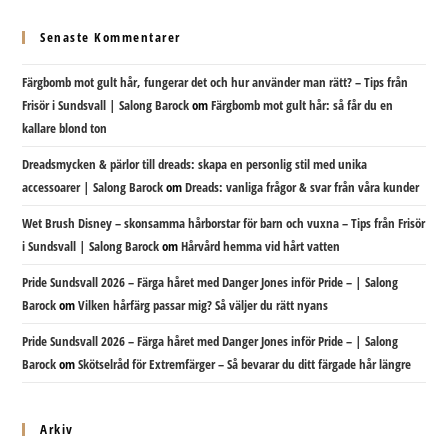
Senaste Kommentarer
Färgbomb mot gult hår, fungerar det och hur använder man rätt? – Tips från
Frisör i Sundsvall | Salong Barock
om
Färgbomb mot gult hår: så får du en
kallare blond ton
Dreadsmycken & pärlor till dreads: skapa en personlig stil med unika
accessoarer | Salong Barock
om
Dreads: vanliga frågor & svar från våra kunder
Wet Brush Disney – skonsamma hårborstar för barn och vuxna – Tips från Frisör
i Sundsvall | Salong Barock
om
Hårvård hemma vid hårt vatten
Pride Sundsvall 2026 – Färga håret med Danger Jones inför Pride – | Salong
Barock
om
Vilken hårfärg passar mig? Så väljer du rätt nyans
Pride Sundsvall 2026 – Färga håret med Danger Jones inför Pride – | Salong
Barock
om
Skötselråd för Extremfärger – Så bevarar du ditt färgade hår längre
Arkiv