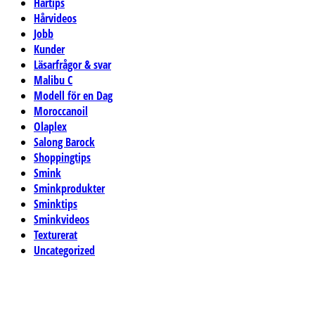
Hårtips
Hårvideos
Jobb
Kunder
Läsarfrågor & svar
Malibu C
Modell för en Dag
Moroccanoil
Olaplex
Salong Barock
Shoppingtips
Smink
Sminkprodukter
Sminktips
Sminkvideos
Texturerat
Uncategorized