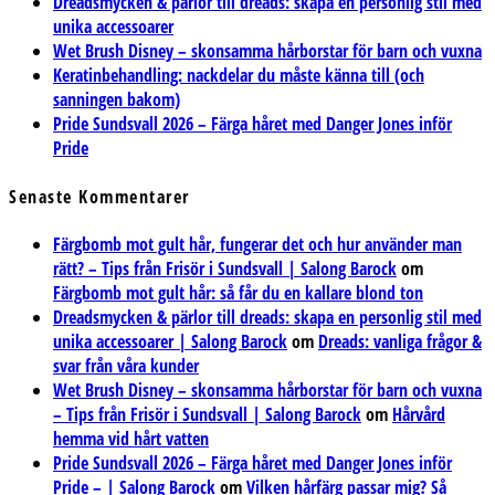
Dreadsmycken & pärlor till dreads: skapa en personlig stil med
unika accessoarer
Wet Brush Disney – skonsamma hårborstar för barn och vuxna
Keratinbehandling: nackdelar du måste känna till (och
sanningen bakom)
Pride Sundsvall 2026 – Färga håret med Danger Jones inför
Pride
Senaste Kommentarer
Färgbomb mot gult hår, fungerar det och hur använder man
rätt? – Tips från Frisör i Sundsvall | Salong Barock
om
Färgbomb mot gult hår: så får du en kallare blond ton
Dreadsmycken & pärlor till dreads: skapa en personlig stil med
unika accessoarer | Salong Barock
om
Dreads: vanliga frågor &
svar från våra kunder
Wet Brush Disney – skonsamma hårborstar för barn och vuxna
– Tips från Frisör i Sundsvall | Salong Barock
om
Hårvård
hemma vid hårt vatten
Pride Sundsvall 2026 – Färga håret med Danger Jones inför
Pride – | Salong Barock
om
Vilken hårfärg passar mig? Så