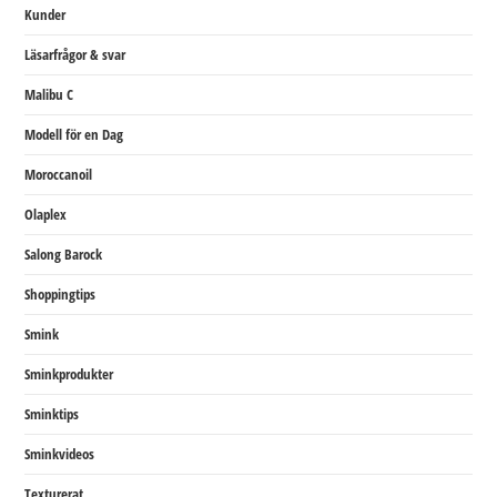
Kunder
Läsarfrågor & svar
Malibu C
Modell för en Dag
Moroccanoil
Olaplex
Salong Barock
Shoppingtips
Smink
Sminkprodukter
Sminktips
Sminkvideos
Texturerat