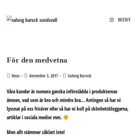
Hoppa
till
innehållet
MENY
För den medvetna
Inläggsförfattare:
Inlägget
Inläggskategori:
linus
december 3, 2017
Salong Barock
publicerat:
Våra kunder är numera ganska införstådda i produkternas
ämnen, vad som är bra och mindre bra… Antingen så har ni
lyssnat på oss frisörer eller så har ni koll på skönhetsbloggarna,
artiklar i sociala medier mm.
Men allt stämmer såklart inte!