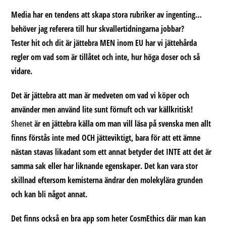
Media har en tendens att skapa stora rubriker av ingenting…
behöver jag referera till hur skvallertidningarna jobbar?
Tester hit och dit är jättebra MEN inom EU har vi jättehårda
regler om vad som är tillåtet och inte, hur höga doser och så
vidare.
Det är jättebra att man är medveten om vad vi köper och
använder men använd lite sunt förnuft och var källkritisk!
Shenet
är en jättebra källa om man vill läsa på svenska men allt
finns förstås inte med OCH jätteviktigt, bara för att ett ämne
nästan stavas likadant som ett annat betyder det INTE att det är
samma sak eller har liknande egenskaper. Det kan vara stor
skillnad eftersom kemisterna ändrar den molekylära grunden
och kan bli något annat.
Det finns också en bra app som heter
CosmEthics
där man kan