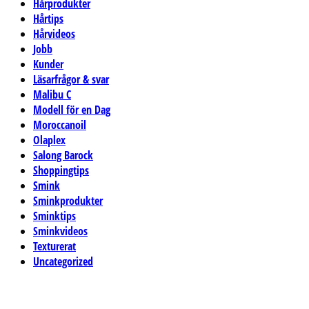
Hårprodukter
Hårtips
Hårvideos
Jobb
Kunder
Läsarfrågor & svar
Malibu C
Modell för en Dag
Moroccanoil
Olaplex
Salong Barock
Shoppingtips
Smink
Sminkprodukter
Sminktips
Sminkvideos
Texturerat
Uncategorized