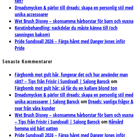
rätt?
Dreadsmycken & pärlor till dreads: skapa en personlig stil med
unika accessoarer
Wet Brush Disney – skonsamma hårborstar för barn och vuxna
Keratinbehandling: nackdelar du måste känna till (och
sanningen bakom)
Pride Sundsvall 2026 – Färga håret med Danger Jones inför
Pride
Senaste Kommentarer
Färgbomb mot gult hår, fungerar det och hur använder man
rätt? – Tips från Frisör i Sundsvall | Salong Barock
om
Färgbomb mot gult hår: så får du en kallare blond ton
Dreadsmycken & pärlor till dreads: skapa en personlig stil med
unika accessoarer | Salong Barock
om
Dreads: vanliga frågor &
svar från våra kunder
Wet Brush Disney – skonsamma hårborstar för barn och vuxna
– Tips från Frisör i Sundsvall | Salong Barock
om
Hårvård
hemma vid hårt vatten
Pride Sundsvall 2026 – Färga håret med Danger Jones inför