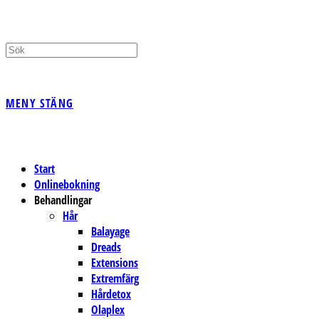
PÅ/AV
MENY
STÄNG
WEBBPLATSSÖKNING
Start
Onlinebokning
Behandlingar
Hår
Balayage
Dreads
Extensions
Extremfärg
Hårdetox
Olaplex