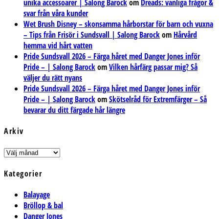
unika accessoarer | Salong Barock
om
Dreads: vanliga frågor &
svar från våra kunder
Wet Brush Disney – skonsamma hårborstar för barn och vuxna
– Tips från Frisör i Sundsvall | Salong Barock
om
Hårvård
hemma vid hårt vatten
Pride Sundsvall 2026 – Färga håret med Danger Jones inför
Pride – | Salong Barock
om
Vilken hårfärg passar mig? Så
väljer du rätt nyans
Pride Sundsvall 2026 – Färga håret med Danger Jones inför
Pride – | Salong Barock
om
Skötselråd för Extremfärger – Så
bevarar du ditt färgade hår längre
Arkiv
Arkiv
Kategorier
Balayage
Bröllop & bal
Danger Jones