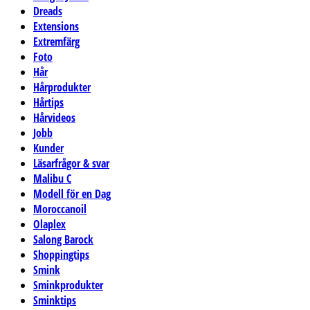
Dreads
Extensions
Extremfärg
Foto
Hår
Hårprodukter
Hårtips
Hårvideos
Jobb
Kunder
Läsarfrågor & svar
Malibu C
Modell för en Dag
Moroccanoil
Olaplex
Salong Barock
Shoppingtips
Smink
Sminkprodukter
Sminktips