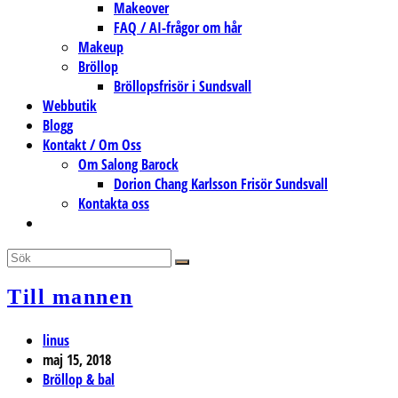
Makeover
FAQ / AI-frågor om hår
Makeup
Bröllop
Bröllopsfrisör i Sundsvall
Webbutik
Blogg
Kontakt / Om Oss
Om Salong Barock
Dorion Chang Karlsson Frisör Sundsvall
Kontakta oss
Slå
på/av
webbplatssökning
Till mannen
Inläggsförfattare:
linus
Inlägget
maj 15, 2018
publicerat:
Inläggskategori:
Bröllop & bal