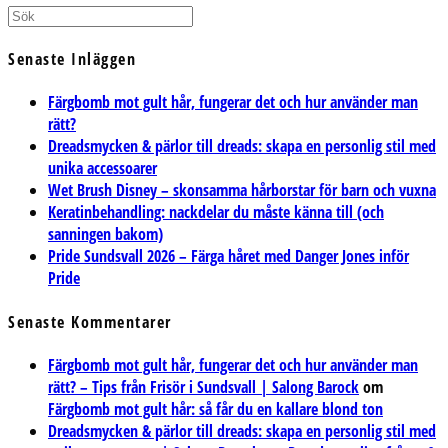
Senaste Inläggen
Färgbomb mot gult hår, fungerar det och hur använder man
rätt?
Dreadsmycken & pärlor till dreads: skapa en personlig stil med
unika accessoarer
Wet Brush Disney – skonsamma hårborstar för barn och vuxna
Keratinbehandling: nackdelar du måste känna till (och
sanningen bakom)
Pride Sundsvall 2026 – Färga håret med Danger Jones inför
Pride
Senaste Kommentarer
Färgbomb mot gult hår, fungerar det och hur använder man
rätt? – Tips från Frisör i Sundsvall | Salong Barock
om
Färgbomb mot gult hår: så får du en kallare blond ton
Dreadsmycken & pärlor till dreads: skapa en personlig stil med