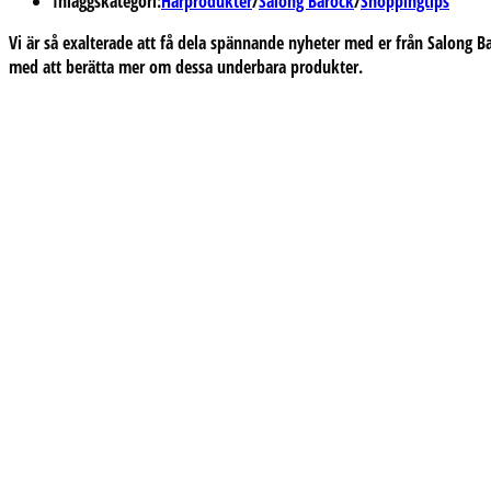
Inläggskategori:
Hårprodukter
/
Salong Barock
/
Shoppingtips
Vi är så exalterade att få dela spännande nyheter med er från Salong B
med att berätta mer om dessa underbara produkter.