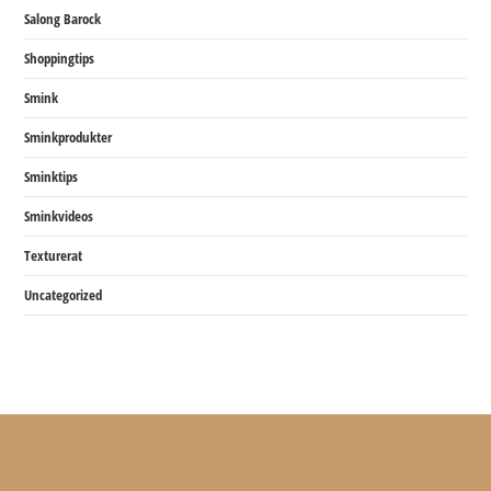
Salong Barock
Shoppingtips
Smink
Sminkprodukter
Sminktips
Sminkvideos
Texturerat
Uncategorized