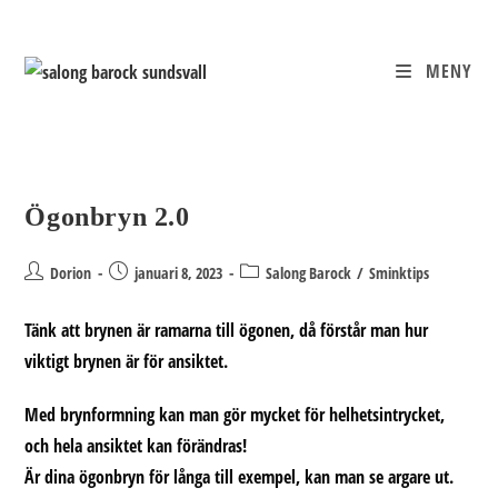
Hoppa
till
innehållet
MENY
Ögonbryn 2.0
Inläggsförfattare:
Inlägget
Inläggskategori:
Dorion
januari 8, 2023
Salong Barock
/
Sminktips
publicerat:
Tänk att brynen är ramarna till ögonen, då förstår man hur
viktigt brynen är för ansiktet.
Med brynformning kan man gör mycket för helhetsintrycket,
och hela ansiktet kan förändras!
Är dina ögonbryn för långa till exempel, kan man se argare ut.