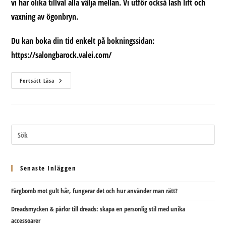
vi har olika tillval alla välja mellan. Vi utför också lash lift och
vaxning av ögonbryn.
Du kan boka din tid enkelt på bokningssidan:
https://salongbarock.valei.com/
Ögonbryn
Fortsätt Läsa
2.0
Senaste Inläggen
Färgbomb mot gult hår, fungerar det och hur använder man rätt?
Dreadsmycken & pärlor till dreads: skapa en personlig stil med unika
accessoarer