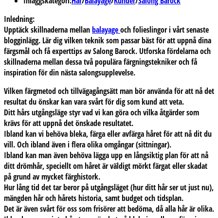
Inläggskategori:
Hår
/
Balayage
/
Kunder
/
Salong Barock
Inledning:
Upptäck skillnaderna mellan
balayage
och folieslingor i vårt senaste
blogginlägg. Lär dig vilken teknik som passar bäst för att uppnå dina
färgsmål och få experttips av Salong Barock. Utforska fördelarna och
skillnaderna mellan dessa två populära färgningstekniker och få
inspiration för din nästa salongsupplevelse.
Vilken färgmetod och tillvägagångsätt man bör använda för att nå det
resultat du önskar kan vara svårt för dig som kund att veta.
Ditt hårs utgångsläge styr vad vi kan göra och vilka åtgärder som
krävs för att uppnå det önskade resultatet.
Ibland kan vi behöva bleka, färga eller avfärga håret för att nå dit du
vill. Och ibland även i flera olika omgångar (sittningar).
Ibland kan man även behöva lägga upp en långsiktig plan för att nå
ditt drömhår, speciellt om håret är väldigt mörkt färgat eller skadat
på grund av mycket färghistork.
Hur lång tid det tar beror på utgångsläget (hur ditt hår ser ut just nu),
mängden hår och hårets historia, samt budget och tidsplan.
Det är även svårt för oss som frisörer att bedöma, då alla hår är olika.