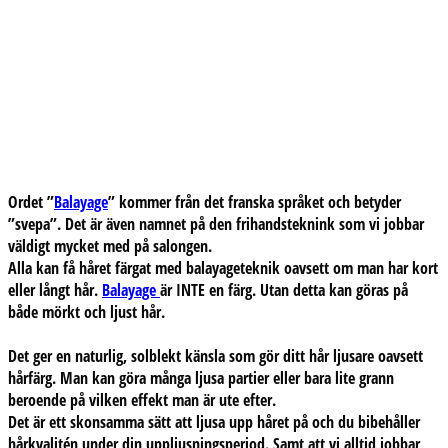
Ordet ”
Balayage
” kommer från det franska språket och betyder
”svepa”. Det är även namnet på den frihandsteknink som vi jobbar
väldigt mycket med på salongen.
Alla kan få håret färgat med balayageteknik oavsett om man har kort
eller långt hår.
Balayage
är INTE en färg. Utan detta kan göras på
både mörkt och ljust hår.
Det ger en naturlig, solblekt känsla som gör ditt hår ljusare oavsett
hårfärg. Man kan göra många ljusa partier eller bara lite grann
beroende på vilken effekt man är ute efter.
Det är ett skonsamma sätt att ljusa upp håret på och du bibehåller
hårkvalitén under din uppljusningsperiod. Samt att vi alltid jobbar