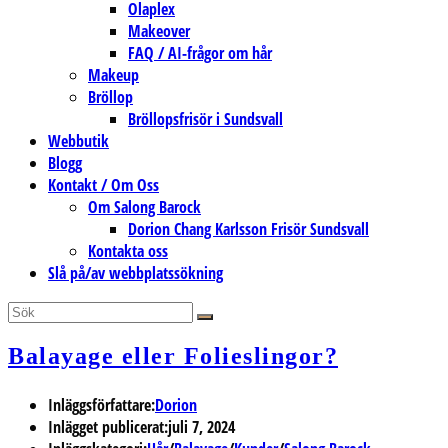
Olaplex
Makeover
FAQ / AI-frågor om hår
Makeup
Bröllop
Bröllopsfrisör i Sundsvall
Webbutik
Blogg
Kontakt / Om Oss
Om Salong Barock
Dorion Chang Karlsson Frisör Sundsvall
Kontakta oss
Slå på/av webbplatssökning
Balayage eller Folieslingor?
Inläggsförfattare:
Dorion
Inlägget publicerat:
juli 7, 2024