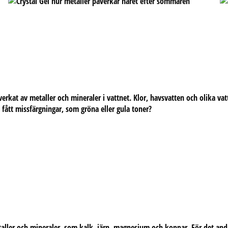
erkat av metaller och mineraler i vattnet. Klor, havsvatten och olika vat
t fått missfärgningar, som gröna eller gula toner?
taller och mineraler, som kalk, järn, magnesium och koppar. För det andr