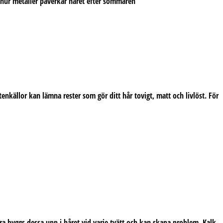
tenkällor kan lämna rester som gör ditt hår tovigt, matt och livlöst. För
a byggs dessa upp i håret vid varje tvätt och kan skapa problem. Kalk