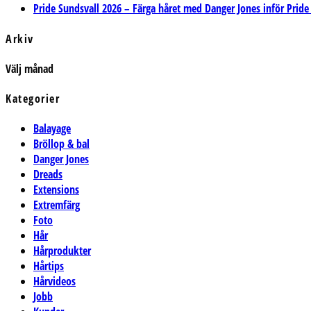
Pride Sundsvall 2026 – Färga håret med Danger Jones inför Pride
Arkiv
Arkiv
Välj månad
Kategorier
Balayage
Bröllop & bal
Danger Jones
Dreads
Extensions
Extremfärg
Foto
Hår
Hårprodukter
Hårtips
Hårvideos
Jobb