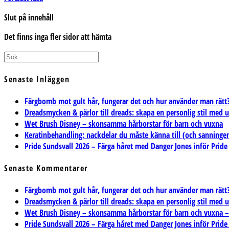
metaller
Slut på innehåll
påverkar
håret
Det finns inga fler sidor att hämta
efter
sommaren
Senaste Inläggen
Färgbomb mot gult hår, fungerar det och hur använder man rätt
Dreadsmycken & pärlor till dreads: skapa en personlig stil med 
Wet Brush Disney – skonsamma hårborstar för barn och vuxna
Keratinbehandling: nackdelar du måste känna till (och sanning
Pride Sundsvall 2026 – Färga håret med Danger Jones inför Pride
Senaste Kommentarer
Färgbomb mot gult hår, fungerar det och hur använder man rätt? 
Dreadsmycken & pärlor till dreads: skapa en personlig stil med 
Wet Brush Disney – skonsamma hårborstar för barn och vuxna – T
Pride Sundsvall 2026 – Färga håret med Danger Jones inför Pride