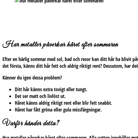
Hur metaller påverkar håret efter sommaren
Efter en härlig sommar med sol, bad och resor kan ditt hår ha blivit påv
det första, känns ditt hår fett och aldrig riktigt rent? Dessutom, har de
Känner du igen dessa problem?
Ditt hår känns extra tovigt eller tungt.
Det ser matt och livlöst ut.
Håret känns aldrig riktigt rent eller blir fett snabbt.
Håret har fått gröna eller gula missfärgningar.
Varför händer detta?
Hur metaller påverkar håret efter sommaren. Alla vatten innehåller me