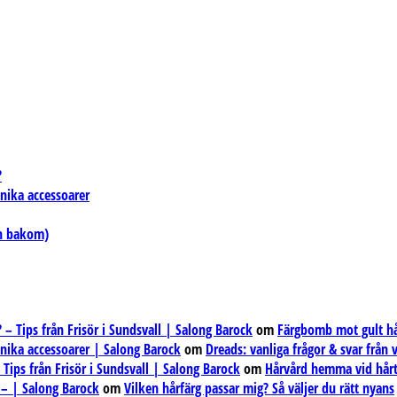
?
unika accessoarer
en bakom)
– Tips från Frisör i Sundsvall | Salong Barock
om
Färgbomb mot gult hår
unika accessoarer | Salong Barock
om
Dreads: vanliga frågor & svar från
ips från Frisör i Sundsvall | Salong Barock
om
Hårvård hemma vid hårt
 – | Salong Barock
om
Vilken hårfärg passar mig? Så väljer du rätt nyans