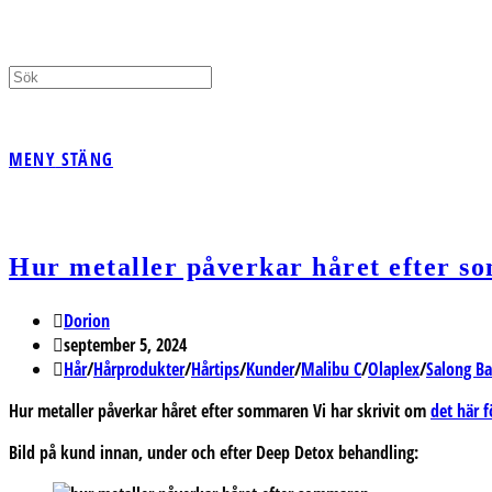
PÅ/AV
MENY
STÄNG
WEBBPLATSSÖKNING
Hur metaller påverkar håret efter 
Inläggsförfattare:
Dorion
Inlägget
september 5, 2024
publicerat:
Inläggskategori:
Hår
/
Hårprodukter
/
Hårtips
/
Kunder
/
Malibu C
/
Olaplex
/
Salong B
Hur metaller påverkar håret efter sommaren Vi har skrivit om
det här f
Bild på kund innan, under och efter Deep Detox behandling: