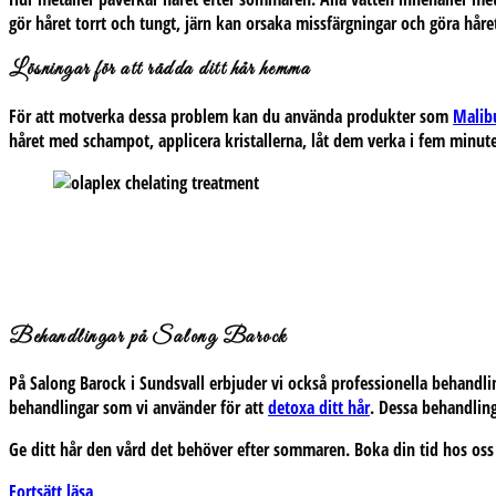
gör håret torrt och tungt, järn kan orsaka missfärgningar och göra hå
Lösningar för att rädda ditt hår hemma
För att motverka dessa problem kan du använda produkter som
Malibu
håret med schampot, applicera kristallerna, låt dem verka i fem minuter
Behandlingar på Salong Barock
På Salong Barock i Sundsvall erbjuder vi också professionella behandli
behandlingar som vi använder för att
detoxa ditt hår
. Dessa behandling
Ge ditt hår den vård det behöver efter sommaren.
Boka din tid hos os
Hur
Fortsätt läsa