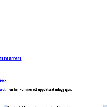
sommaren
arock
örut
men här kommer ett uppdaterat inlägg igen.