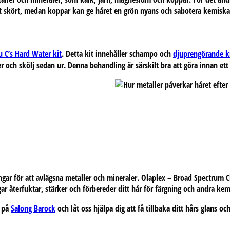
ret skört, medan koppar kan ge håret en grön nyans och sabotera kemisk
 C’s Hard Water kit
.
Detta kit innehåller schampo och
djuprengörande kr
 och skölj sedan ur. Denna behandling är särskilt bra att göra innan ett 
ngar för att avlägsna metaller och mineraler.
Olaplex – Broad Spectrum C
ar återfuktar, stärker och förbereder ditt hår för färgning och andra kem
s på
Salong Barock
och låt oss hjälpa dig att få tillbaka ditt hårs glans och